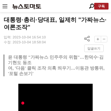
구독
대통령·총리·당대표, 일제히 "가짜뉴스·
여론조작"
입력: 2023-10-04 16:54:10
수정: 2023-10-04 18:58:04
답글쓰기
윤 대통령 "가짜뉴스 민주주의 위협"…한덕수·김
기현도 동조
여, '다음' 클릭 조작 의혹 띄우기…이동관 방통위,
'포털 손보기'