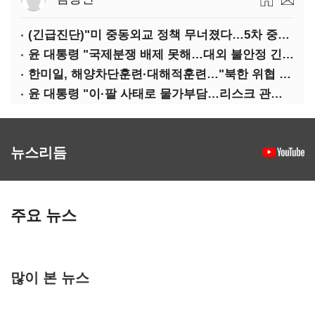
(긴급진단)"미 중동외교 정책 무너졌다…5차 중동전 가능성은 낮아"
윤 대통령 "국제분쟁 배제 못해…대외 불안정 긴밀대응"
한미일, 해양차단훈련·대해적훈련…"북한 위협 억제"
윤 대통령 "이·팔 사태로 물가부담…리스크 관리 만전 기해야"
뉴스리듬
주요 뉴스
많이 본 뉴스