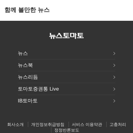
함께 볼만한 뉴스
뉴스
뉴스북
뉴스리듬
토마토증권통 Live
IB토마토
회사소개
개인정보취급방침
서비스 이용약관
고충처리
정정반론보도