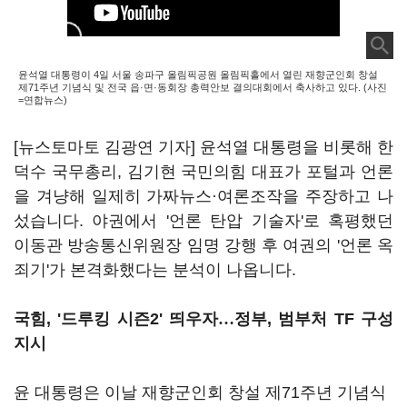
윤석열 대통령이 4일 서울 송파구 올림픽공원 올림픽홀에서 열린 재향군인회 창설
제71주년 기념식 및 전국 읍·면·동회장 총력안보 결의대회에서 축사하고 있다. (사진
=연합뉴스)
[뉴스토마토 김광연 기자] 윤석열 대통령을 비롯해 한
덕수 국무총리, 김기현 국민의힘 대표가 포털과 언론
을 겨냥해 일제히 가짜뉴스·여론조작을 주장하고 나
섰습니다. 야권에서 '언론 탄압 기술자'로 혹평했던
이동관 방송통신위원장 임명 강행 후 여권의 '언론 옥
죄기'가 본격화했다는 분석이 나옵니다.
국힘, '드루킹 시즌2' 띄우자
…
정부, 범부처 TF 구성
지시
윤 대통령은 이날 재향군인회 창설 제71주년 기념식