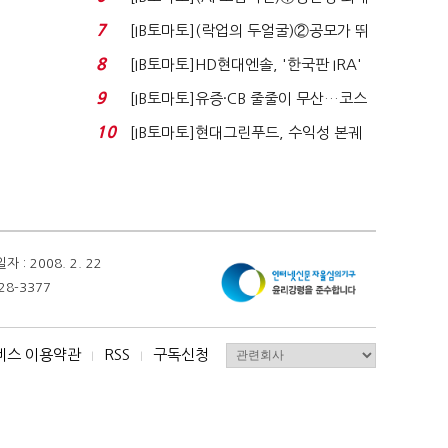
80% 개선…현실...
7
[IB토마토](락업의 두얼굴)②공모가 뛰
자 첫날 매도…FI ...
8
[IB토마토]HD현대엔솔, '한국판 IRA'
수혜 부상…세액공...
9
[IB토마토]유증·CB 줄줄이 무산…코스
닥 벌점 급증에 ...
10
[IB토마토]현대그린푸드, 수익성 본궤
도…실적 개선에 ...
 2008. 2. 22
28-3377
비스 이용약관
RSS
구독신청
I
I