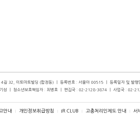
길 32, 이토마토빌딩 (합정동) ㅣ 등록번호 : 서울아 00515 ㅣ 등록일자 및 발행일자 :
성 ㅣ 청소년보호책임자 : 최병호 ㅣ 편집국 : 02-2128-3874 ㅣ 사업국 : 02-21
고안내
개인정보취급방침
IR CLUB
고충처리인제도 안내
서
I
I
I
I