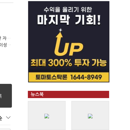
(정기여론조사)③2순위, 10명 중 4명 '송영길'…정청래 '한 자릿수'
(정기여론조사)④최고위원 최민희·박선원 '양강'…서미화·이성윤·임미애 뒤이어
뉴스북
순