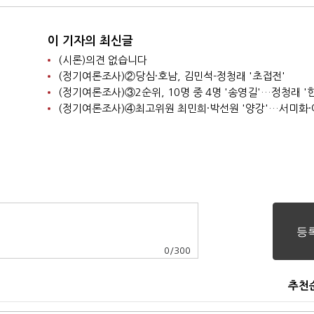
이 기자의 최신글
(시론)의견 없습니다
(정기여론조사)②당심·호남, 김민석-정청래 '초접전'
0
/
300
추천