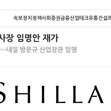
속보
정치
정책
사회
증권
금융
산업
테크
유통
건설
 사장 임명안 재가
장…내일 방문규 산업장관 임명