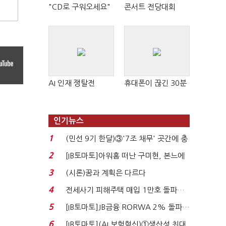
"CD로 구워오세요"
콘서트 전당대회
AI 인재 쟁탈전
휴대폰이 끊긴 30분
인기뉴스
1
(민선 9기 한달)③'7조 채무' 곳간에 충
격…추미애, 20년...
2
[IB토마토]아워홈 떠난 구미현, 본느에
340억 베팅…가...
3
(시론)꿈과 계획은 다르다
4
전세사기 피해주택 매입 1만호 돌파…
누적 피해자 4만2...
5
[IB토마토]JB금융 RORWA 2% 돌파…
실적 견인은 은행 ...
6
[IB토마토](AI 보험혁신)①생산성 최대