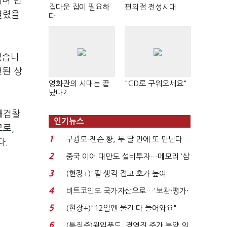
나며 민
집다운 집이 필요하
편의점 전성시대
열렸을
다
없습니
견된 상
영화관의 시대는 끝
"CD로 구워오세요"
났다?
대검찰
인기뉴스
로,
1
구광모-젠슨 황, 두 달 만에 또 만난다…
다.
로봇·AI 등 논...
2
중국 이어 대만도 설비투자…메모리 ‘삼
국전쟁’
3
(현장+)"팔 생각 접고 호가 높여
요"…'덜 똘똘한 한 채' 20...
4
비트코인도 국가자산으로…'보관·평가·
처분' 기준은 ...
5
(현장+)"12일엔 물건 다 들어와요"…
빈 매대 채우며 문 연 ...
6
(특징주)윙입푸드, 경영진 주가 부양 의