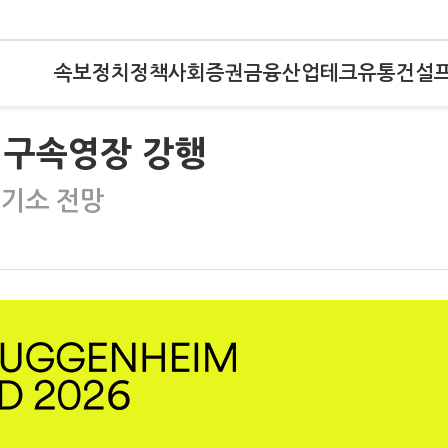
속보
정치
정책
사회
증권
금융
산업
테크
유통
건설
 구속영장 강행
 기소 전망