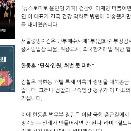
[뉴스토마토 윤민영 기자] 검찰이 이재명 더불어민
인 이 대표가 결국 건강 악화로 병원에 이송됐지만
를 내비쳤습니다.
서울중앙지검은 반부패수사제1부(엄희준 부장검사
중처벌법상 뇌물, 위증교사, 외국환거래법 위반 
한동훈 "단식·입원, 처벌 못 피해"
검찰은 백현동 개발 특혜 의혹과 쌍방울 대북송금 
습니다. 그러나 검찰의 구속영장 청구가 이 대표
거셉니다.
이에 한동훈 법무부 장관은 이날 국회 출근길에서
정지되는 선례가 만들어지면 안 된다"라며 "절도나