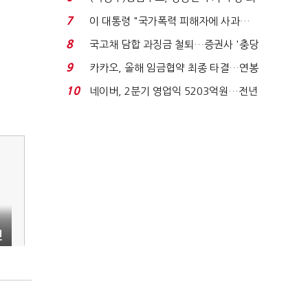
지에 상한가...
7
이 대통령 "국가폭력 피해자에 사과…
적극적 조사로 진...
8
국고채 담합 과징금 철퇴…증권사 '충당
금 폭탄' 우려...
9
카카오, 올해 임금협약 최종 타결…연봉
6.3% 인상·격려...
10
네이버, 2분기 영업익 5203억원…전년
비 0.2% 감소...
전