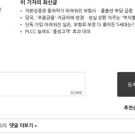
이 기자의 최신글
윤
자본성증권 돌려막기 어려워진 보험사…콜옵션 부담 급증
당국, '포용금융' 저금리에 방점…성실 상환 차주는 '역차별
단독 가입 어려워진 실손, 보험료·보장 다 줄어든 5세대는?
PLCC 늘려도 '충성고객' 효과 미미
0
/
300
추천
0/0
댓글 더보기