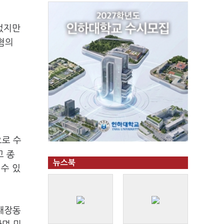
었지만
혐의
으로 수
고 종
뉴스북
수 있
 대장동