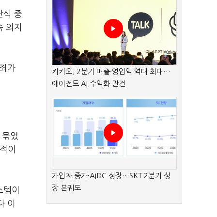
단식 중
속 의지
범죄가
카카오, 2분기 매출·영업익 역대 최대…
에이전트 AI 수익화 관건
 묶었
지적이
가입자 증가·AIDC 성장…SKT 2분기 성
장 본궤도
스템이
다 이