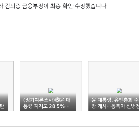
라 김의중 금융부장이 최종 확인·수정했습니다.
민
(정기여론조사)⑤윤 대
윤 대통령, 유엔총회 순
방탄
통령 지지도 28.5%…
방 개시…동북아 신냉
올해 첫 20%대
분수령