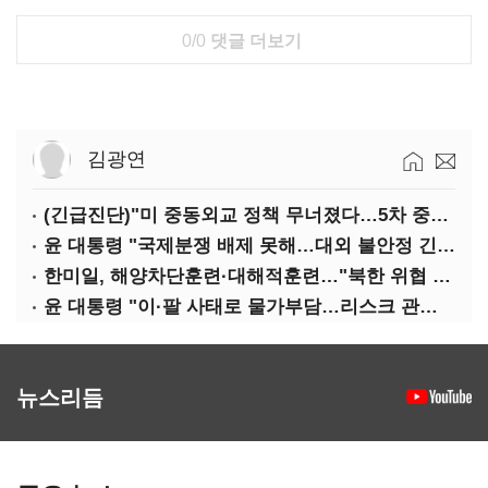
0/0
댓글 더보기
김광연
(긴급진단)"미 중동외교 정책 무너졌다…5차 중동전 가능성은 낮아"
윤 대통령 "국제분쟁 배제 못해…대외 불안정 긴밀대응"
한미일, 해양차단훈련·대해적훈련…"북한 위협 억제"
윤 대통령 "이·팔 사태로 물가부담…리스크 관리 만전 기해야"
뉴스리듬