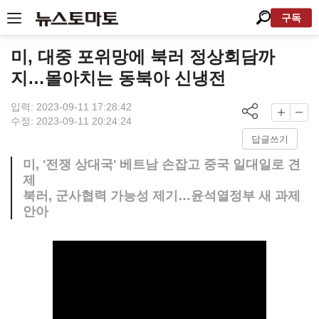
구독
미, 대중 포위망에 북러 정상회담까
지…몰아치는 동북아 신냉전
입력: 2023-09-11 17:28:42
수정: 2023-09-11 20:24:24
답글쓰기
미, '전쟁 상대국' 베트남 손잡고 중국 일대일로 견
제
북러, 군사협력 가능성 제기…윤석열정부 새 과제
안아