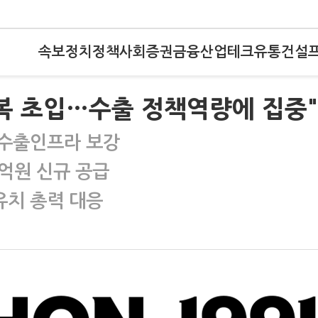
속보
정치
정책
사회
증권
금융
산업
테크
유통
건설
복 초입…수출 정책역량에 집중"
 수출인프라 보강
억원 신규 공급
유치 총력 대응