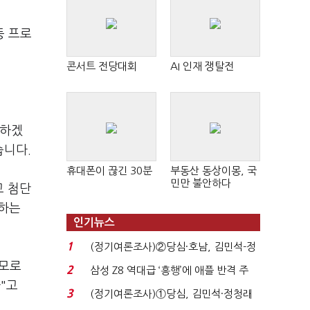
등 프로
콘서트 전당대회
AI 인재 쟁탈전
화하겠
습니다.
휴대폰이 끊긴 30분
부동산 동상이몽, 국
민만 불안하다
고 첨단
진하는
인기뉴스
1
(정기여론조사)②당심·호남, 김민석-정
청래 '초접전'...
규모로
2
삼성 Z8 역대급 ‘흥행’에 애플 반격 주
"고
목…9월 ‘폴...
3
(정기여론조사)①당심, 김민석·정청래