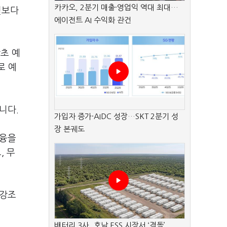
카카오, 2분기 매출·영업익 역대 최대…
월보다
에이전트 AI 수익화 관건
초 예
로 예
니다.
가입자 증가·AIDC 성장…SKT 2분기 성
장 본궤도
금융을
, 무
 강조
배터리 3사, 호남 ESS 시장서 ‘격돌’