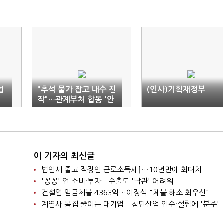
업
"추석 물가 잡고 내수 진
(인사)기획재정부
작"…관계부처 합동 '안
간힘'
이 기자의 최신글
법인세 줄고 직장인 근로소득세↑…10년만에 최대치
'꽁꽁' 언 소비·투자…수출도 '낙관' 어려워
건설업 임금체불 4363억…이정식 "체불 해소 최우선"
계열사 몸집 줄이는 대기업…첨단산업 인수·설립에 '분주'