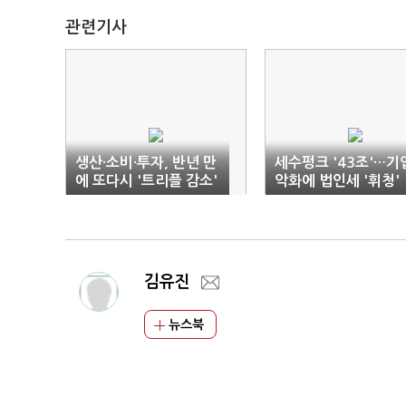
관련기사
생산·소비·투자, 반년 만
세수펑크 '43조'…기
에 또다시 '트리플 감소'
악화에 법인세 '휘청'
김유진
뉴스북