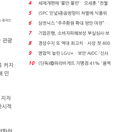
'초접전'…대통령 ...
4
세제개편에 ‘불안·불만’…오세훈 "전월
세 구하기 더 ...
5
(SPC 민낯)④솜방망이 처벌에 식품위
생법 위반 반복...
는 중국인
6
삼전닉스 “주주환원 확대 방안 마련”…
로이터에 성명...
7
기업은행, 소비자피해보상 부실심사·보
한 관광
이스피싱 공시 ...
8
경상수지 또 역대 최고치…사상 첫 400
억달러에 '3% 성...
9
영업익 늘린 LGU+…보안·AIDC '신사
업 드라이브'...
10
(단독)⑩파리바게뜨 가맹점 41% '용역
욱 커지
제빵기사 없어'…고...
해 민
 지자
한시적
다양화하