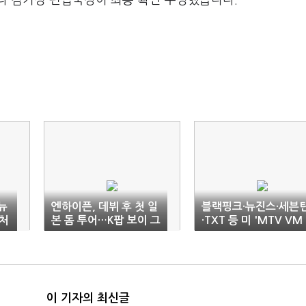
라 김기성 편집국장이 최종 확인·수정했습니다.
뉴
엔하이픈, 데뷔 후 첫 일
블랙핑크·뉴진스·세븐
처
본 돔 투어…K팝 보이 그
·TXT 등 미 'MTV VM
룹 최단 기간
A' 후보…K팝 선전
이 기자의 최신글