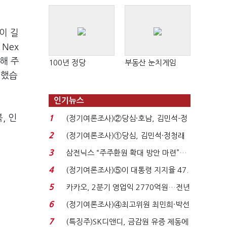
판 확산
이 길
Nex
해 주
100년 정당
부동산 눈치게임
짐했습
인기뉴스
, 인
1
(정기여론조사)②당심·호남, 김민석-정
청래 '초접전'...
2
(정기여론조사)①당심, 김민석·정청래
'초접전'…대통령 ...
3
삼전닉스 “주주환원 확대 방안 마련”…
로이터에 성명...
4
(정기여론조사)⑤이 대통령 지지율 47.
7%…일주일 만에 ...
5
카카오, 2분기 영업익 2770억원…전년
비 36% 증가...
6
(정기여론조사)④최고위원 최민희·박선
원 '양강'…서미...
7
(특징주)SK디앤디, 금감원 유증 제동에