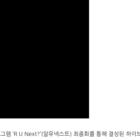
램 ‘R U Next?’(알유넥스트) 최종회를 통해 결성된 하이