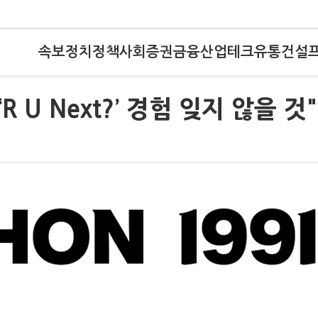
속보
정치
정책
사회
증권
금융
산업
테크
유통
건설
 U Next?’ 경험 잊지 않을 것"