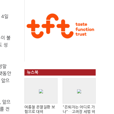
 4일
름이 불
도 성
 정말
뉴스북
오랫동안
. 앞으
, 앞으
여름철 온열질환 보
"은퇴자는 어디로 가
를 전
험으로 대비
나"…고려장 세법 비