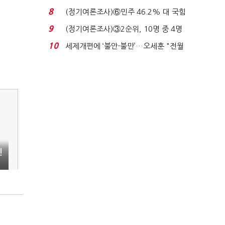
장 초반 상한가...
8
(정기여론조사)⑥민주 46.2% 대 국힘
31.0%…오차범위 밖 ...
9
(정기여론조사)③2순위, 10명 중 4명
'송영길'…정청래 '한 ...
10
세제개편에 ‘불안·불만’…오세훈 "전월
세 구하기 더 ...
틴