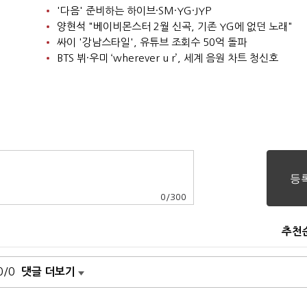
'다음' 준비하는 하이브·SM·YG·JYP
양현석 "베이비몬스터 2월 신곡, 기존 YG에 없던 노래"
싸이 '강남스타일', 유튜브 조회수 50억 돌파
BTS 뷔·우미 ‘wherever u r’, 세계 음원 차트 청신호
0
/
300
추천
0/0
댓글 더보기