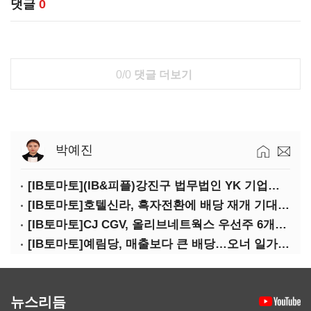
댓글
0
0/0
댓글 더보기
박예진
[IB토마토](IB&피플)강진구 법무법인 YK 기업거버넌스센터 센터장
[IB토마토]호텔신라, 흑자전환에 배당 재개 기대감…삼성생명도 웃을까
[IB토마토]CJ CGV, 올리브네트웍스 우선주 6개월 만에 상환…왜?
[IB토마토]예림당, 매출보다 큰 배당…오너 일가에 절반 간다
뉴스리듬