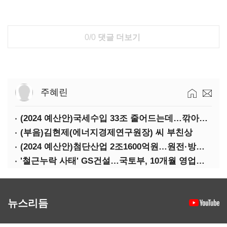
0/0
댓글 더보기
주혜린
(2024 예산안)국세수입 33조 줄어드는데…깎아주는 세금 '77조'
(부음)김현제(에너지경제연구원장) 씨 부친상
(2024 예산안)첨단산업 2조1600억원…원전·방산·플랜트에 1조3000억원
'철근누락 사태' GS건설…국토부, 10개월 영업정지 처분
뉴스리듬