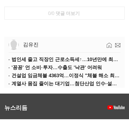
0/0
댓글 더보기
김유진
법인세 줄고 직장인 근로소득세↑…10년만에 최대치
'꽁꽁' 언 소비·투자…수출도 '낙관' 어려워
건설업 임금체불 4363억…이정식 "체불 해소 최우선"
계열사 몸집 줄이는 대기업…첨단산업 인수·설립에 '분주'
뉴스리듬