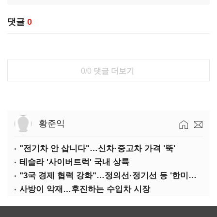
댓글
0
0/0
댓글 더보기
황준익
"전기차 안 삽니다"…신차·중고차 가격 '뚝'
테슬라 '사이버트럭' 국내 상륙
"3국 경제 협력 강화"…정의선·정기선 등 '한미일 경제대화' 참석
사방이 악재…후진하는 수입차 시장