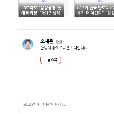
[IB토마토]'삼성생명' 통
(G2와 한국 반도체)“
해 바라본 IFRS17 성적
분기 더 어렵다”…삼
표, 변수 요인들 산재
전자·하이닉스 ‘손실 
덩이’
오세은
안녕하세요 오세은기자입니다
뉴스북