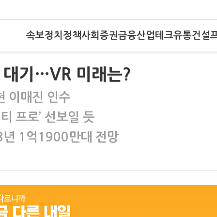
속보
정치
정책
사회
증권
금융
산업
테크
유통
건설
 대기…VR 미래는?
현 이매진 인수
티 프로’ 선보일 듯
8년 1억1900만대 전망