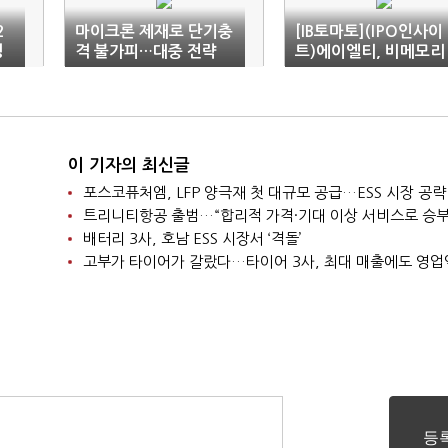
2
마이크론 제재로 단기충
[IB토마토](IPO인사이
성
격 불가피…대중 전략
트)에이엘티, 비메모리
눈
없는 정부
테스트 확대…코스닥 
도전
이 기자의 최신글
포스코퓨처엠, LFP 양극재 첫 대규모 공급…ESS 시장 공략
트리니티항공 출범…“합리적 가격·기대 이상 서비스로 승부
배터리 3사, 호남 ESS 시장서 ‘격돌’
고부가 타이어가 갈랐다…타이어 3사, 최대 매출에도 영업