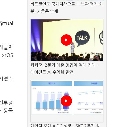
비트코인도 국가자산으로…'보관·평가·처
분' 기준은 숙제
tual
례개발자
xrOS
카카오, 2분기 매출·영업익 역대 최대…
에이전트 AI 수익화 관건
알려졌습
 반투명
때 동물
가입자 증가·AIDC 성장…SKT 2분기 성