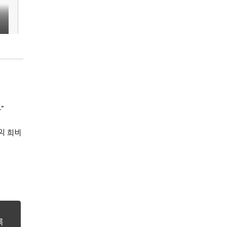
재
”
익 희비