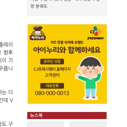
장 본궤도
스플레이
로 향후
레이 기
아우릅니
하는 디
인데 V
뉴스북
상도 구