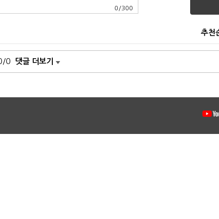
0
/
300
추천
0/0
댓글 더보기