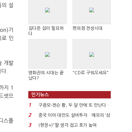
들의 설
집다운 집이 필요하
편의점 전성시대
on)기
다
이로 인
술 개발
다.
영화관의 시대는 끝
"CD로 구워오세요"
났다?
까지 1
인기뉴스
헤드셋으
1
구광모-젠슨 황, 두 달 만에 또 만난다…
로봇·AI 등 논...
2
중국 이어 대만도 설비투자…메모리 ‘삼
 디스플
국전쟁’
3
(현장+)"팔 생각 접고 호가 높여