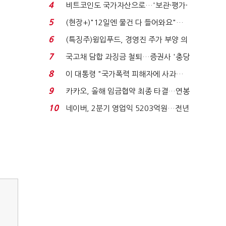
요"…'덜 똘똘한 한 채' 20...
4
비트코인도 국가자산으로…'보관·평가·
처분' 기준은 ...
5
(현장+)"12일엔 물건 다 들어와요"…
빈 매대 채우며 문 연 ...
6
(특징주)윙입푸드, 경영진 주가 부양 의
지에 상한가...
7
국고채 담합 과징금 철퇴…증권사 '충당
금 폭탄' 우려...
8
이 대통령 "국가폭력 피해자에 사과…
적극적 조사로 진...
9
카카오, 올해 임금협약 최종 타결…연봉
6.3% 인상·격려...
10
네이버, 2분기 영업익 5203억원…전년
비 0.2% 감소...