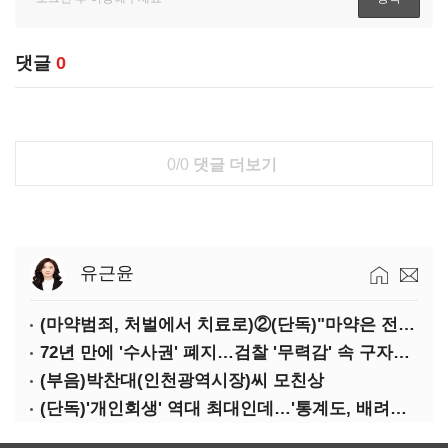
댓글
0
0/0
댓글 더보기
유근윤
(마약범죄, 처벌에서 치료로)②(단독)"마약은 전염병…여성 맞춤형 재활과정 개발 중"
72년 만에 '수사권' 폐지…검찰 '무력감' 속 구자현 사의
(부음)박찬대(인천광역시장)씨 모친상
(단독)'개인회생' 역대 최대인데…'통계도, 배려도' 없는 사법부