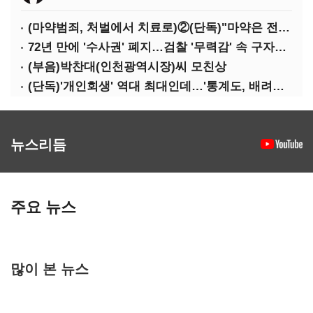
(마약범죄, 처벌에서 치료로)②(단독)"마약은 전염병…여성 맞춤형 재활과정 개발 중"
72년 만에 '수사권' 폐지…검찰 '무력감' 속 구자현 사의
(부음)박찬대(인천광역시장)씨 모친상
(단독)'개인회생' 역대 최대인데…'통계도, 배려도' 없는 사법부
뉴스리듬
주요 뉴스
많이 본 뉴스