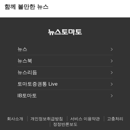
함께 볼만한 뉴스
뉴스
뉴스북
뉴스리듬
토마토증권통 Live
IB토마토
회사소개
개인정보취급방침
서비스 이용약관
고충처리
정정반론보도