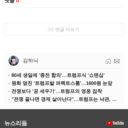
댓글
0
0/0
댓글 더보기
김하늬
80세 생일에 '종전 합의'…트럼프식 '쇼맨십'
원화 덮친 '트럼프발 퍼펙트스톰'…1600원 눈앞
전쟁보다 '공 세우기'…트럼프의 영웅 집착
"전쟁 끝나면 경제 살아난다"…트럼프는 낙관, 미국인은 싸늘
뉴스리듬