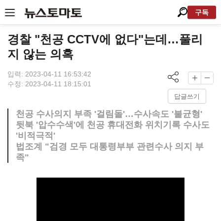
구독
경찰 "천공 CCTV에 없다"는데…풀리
지 않는 의혹
입력: 2023-04-11 16:53:42
수정: 2023-04-11 18:15:01
답글쓰기
천공 수사의지 부족 '걸림돌'…수사속도 '불균형'
뒷북 '압수수색'에 천공 휴대전화 위치기록 수사도
'비적극적'
법조계 "검경 모두 대통령부부 관련수사 의지 부
족"