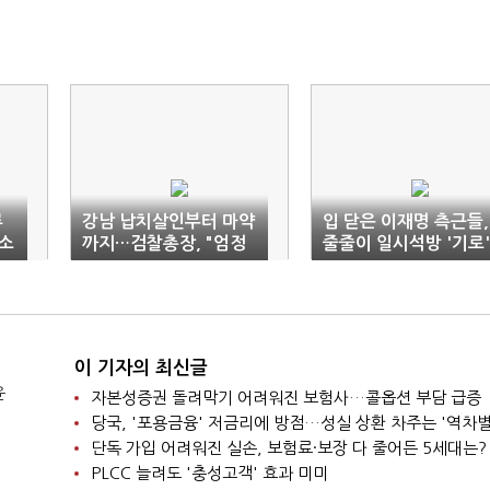
류
강남 납치살인부터 마약
입 닫은 이재명 측근들,
소
까지…검찰총장, "엄정
줄줄이 일시석방 '기로'
대응"
이 기자의 최신글
윤
자본성증권 돌려막기 어려워진 보험사…콜옵션 부담 급증
당국, '포용금융' 저금리에 방점…성실 상환 차주는 '역차별
단독 가입 어려워진 실손, 보험료·보장 다 줄어든 5세대는?
PLCC 늘려도 '충성고객' 효과 미미