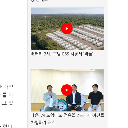
배터리 3사, 호남 ESS 시장서 ‘격돌’
한 마약
녀를 미
지고 있
다음, AI 도입에도 점유율 2%…에이전트
차별화가 관건
관 협의