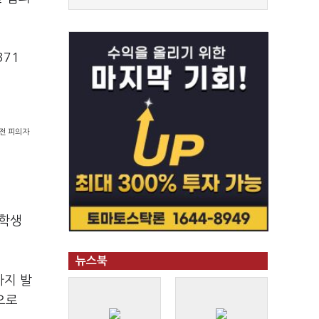
71
 전 피의자
·학생
뉴스북
까지 발
으로