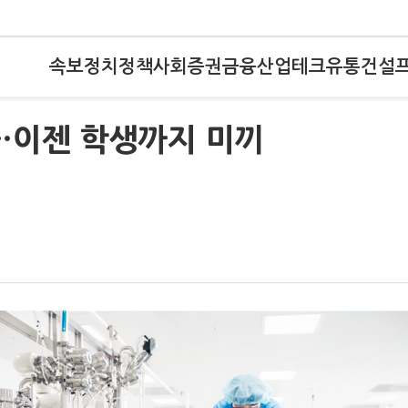
속보
정치
정책
사회
증권
금융
산업
테크
유통
건설
…이젠 학생까지 미끼