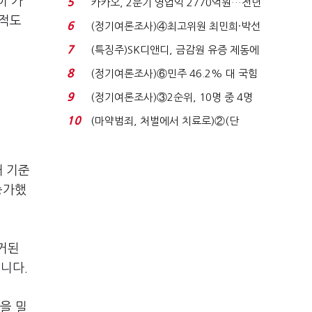
이 가
5
카카오, 2분기 영업익 2770억원…전년
추적도
비 36% 증가...
6
(정기여론조사)④최고위원 최민희·박선
원 '양강'…서미...
7
(특징주)SK디앤디, 금감원 유증 제동에
장 초반 상한가...
8
(정기여론조사)⑥민주 46.2% 대 국힘
31.0%…오차범위 밖 ...
9
(정기여론조사)③2순위, 10명 중 4명
'송영길'…정청래 '한 ...
10
(마약범죄, 처벌에서 치료로)②(단
독)"마약은 전염병…여성...
해 기준
증가했
거된
니다.
을 밀