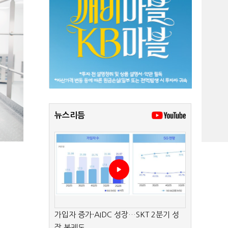
뉴스리듬
가입자 증가·AIDC 성장…SKT 2분기 성
장 본궤도