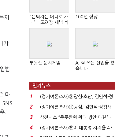
"은퇴자는 어디로 가
100년 정당
범들끼
나"…고려장 세법 비
판 확산
녀가
부동산 눈치게임
AI 잘 쓰는 신입을 찾
습니다
 입법
인기뉴스
은 마
1
(정기여론조사)②당심·호남, 김민석-정
 SNS
청래 '초접전'...
2
(정기여론조사)①당심, 김민석·정청래
감추는
'초접전'…대통령 ...
3
삼전닉스 “주주환원 확대 방안 마련”…
로이터에 성명...
4
(정기여론조사)⑤이 대통령 지지율 47.
7%…일주일 만에 ...