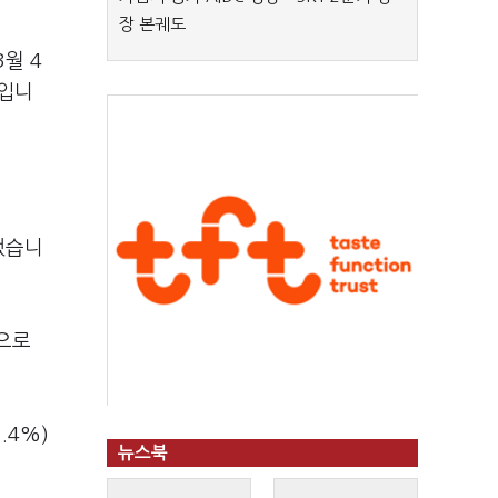
장 본궤도
월 4
진입니
했습니
폭으로
.4%)
뉴스북