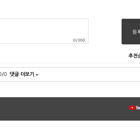
0
/
300
추천
0/0
댓글 더보기