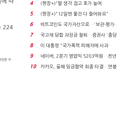
지에 상한가...
축에 따
4
(현장+)"팔 생각 접고 호가 높여
요"…'덜 똘똘한 한 채' 20...
5
(현장+)"12일엔 물건 다 들어와요"…
빈 매대 채우며 문 연 ...
6
비트코인도 국가자산으로…'보관·평가·
 224
처분' 기준은 ...
7
국고채 담합 과징금 철퇴…증권사 '충당
금 폭탄' 우려...
8
이 대통령 "국가폭력 피해자에 사과…
적극적 조사로 진...
9
네이버, 2분기 영업익 5203억원…전년
사진은 수
비 0.2% 감소...
10
카카오, 올해 임금협약 최종 타결…연봉
6.3% 인상·격려...