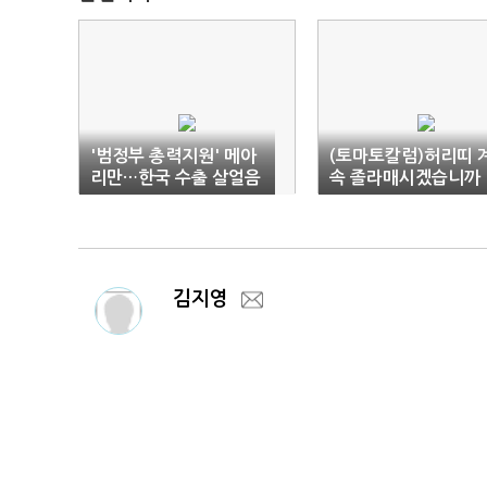
'범정부 총력지원' 메아
(토마토칼럼)허리띠 
리만…한국 수출 살얼음
속 졸라매시겠습니까
판
김지영