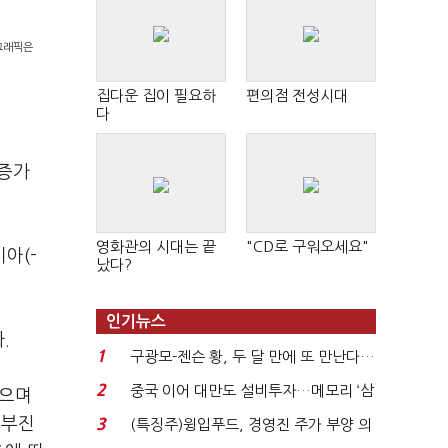
 그래픽은
집다운 집이 필요하
편의점 전성시대
다
 증가
영화관의 시대는 끝
"CD로 구워오세요"
비아(-
났다?
인기뉴스
.
1
구광모-젠슨 황, 두 달 만에 또 만난다…
로봇·AI 등 논...
2
중국 이어 대만도 설비투자…메모리 ‘삼
됐으며
국전쟁’
 부진
3
(특징주)윙입푸드, 경영진 주가 부양 의