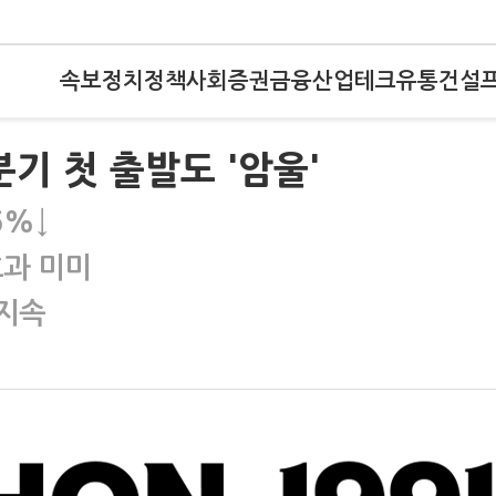
속보
정치
정책
사회
증권
금융
산업
테크
유통
건설
기 첫 출발도 '암울'
6%↓
효과 미미
 지속