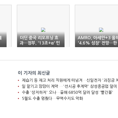
계
더딘 중국 리오프닝 효
AMRO, 아세안+3 올
과…정부, '13조+α' 민
'4.6% 성장' 전망…한
자사업 발굴한다
국은 '1.7%'
이 기자의 최신글
제습기 등 재고 처리 직원에게 떠넘겨…신일전자 '과징금 
일 맡기고 깜깜이 계약 …'선시공 후계약' 삼성중공업 덜미
수출 '상저하저' 오나…올해 6850억 달러 달성 '빨간불'
5월도 수출 멈췄다…무역수지도 악화