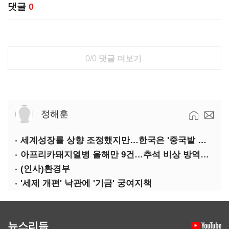
댓글
0
0/0
댓글 더보기
정해훈
세계성장률 상향 조정했지만…한국은 '중국발 살얼음판'
아프리카돼지열병 올해만 9건…추석 비상 방역에 '총력'
(인사)환경부
'세제 개편' 낙관에 '기금' 궁여지책
뉴스리듬