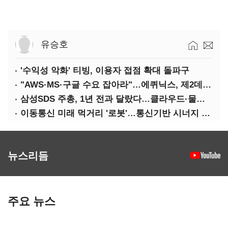
유승호
'수익성 악화' 티빙, 이용자 접점 확대 돌파구
"AWS·MS·구글 수요 잡아라"…에퀴닉스, 제2데이터센터 건립 속도
삼성SDS 주총, 1년 전과 달랐다…클라우드·물류에 '올인'
이동통신 미래 먹거리 '로봇'…통신기반 시너지 기대
뉴스리듬
주요 뉴스