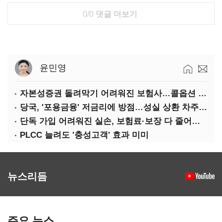
0/0
댓글 더보기
윤민영
자본성증권 돌려막기 어려워진 보험사…콜옵션 부담 급증
당국, '포용금융' 저금리에 방점…성실 상환 차주는 '역차별'
단독 가입 어려워진 실손, 보험료·보장 다 줄어든 5세대는?
PLCC 늘려도 '충성고객' 효과 미미
뉴스리듬
주요 뉴스