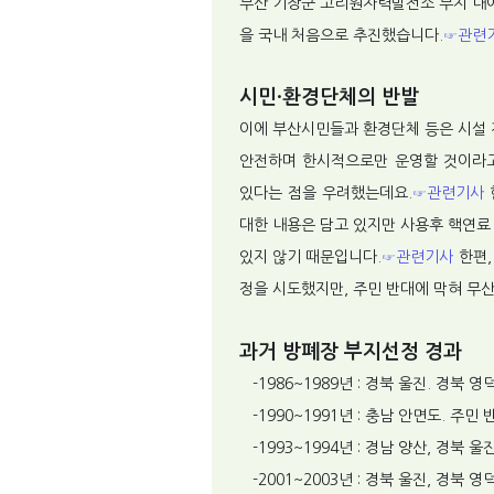
부산 기장군 고리원자력발전소 부지 내에
을 국내 처음으로 추진했습니다.
☞관련
시민·환경단체의 반발
이에 부산시민들과 환경단체 등은 시설 
안전하며 한시적으로만 운영할 것이라고
있다는 점을 우려했는데요.
☞관련기사
대한 내용은 담고 있지만 사용후 핵연료
있지 않기 때문입니다.
☞관련기사
한편,
정을 시도했지만, 주민 반대에 막혀 무
과거 방폐장 부지선정 경과
-1986~1989년 : 경북 울진. 경북 
-1990~1991년 : 충남 안면도. 주민
-1993~1994년 : 경남 양산, 경북 울
-2001~2003년 : 경북 울진, 경북 영