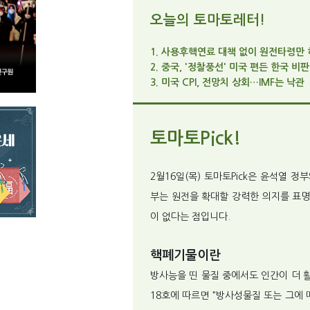
오늘의 토마토레터!
1. 사용후핵연료 대책 없이 원전타령만
2. 중국, '정찰풍선' 미국 편든 한국 비판
3. 미국 CPI, 전망치 상회…IMF는 낙관
토마토Pick!
2월16일(목) 토마토Pick은 윤석열 
부는 원전을 확대할 강력한 의지를 표명
이 없다는 점입니다.
핵폐기물이란
방사능을 띤 물질 중에서도 인간이 더 
18호에 따르면 "방사성물질 또는 그에 