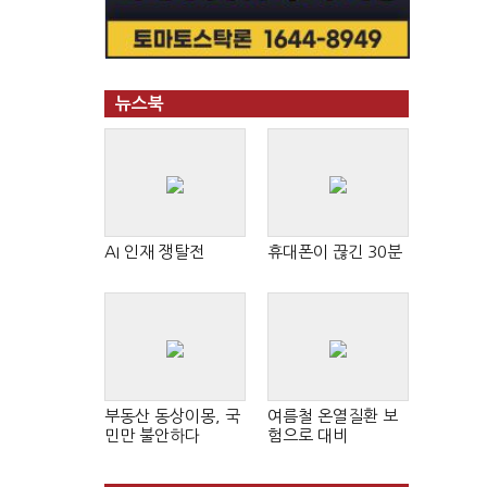
뉴스북
AI 인재 쟁탈전
휴대폰이 끊긴 30분
부동산 동상이몽, 국
여름철 온열질환 보
민만 불안하다
험으로 대비