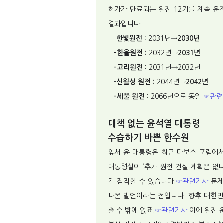
허가가 만료되는 원전 12기를 계속 운
결과입니다.
-
한빛원전 :
2031년→
2030년
-한울원전 :
2032년→
2031년
-고리원전 :
2031년→2032년
-
신월성 원전 :
2044년→
2042년
-세울 원전 :
2066년으로 동일
☞관련
대책 없는 윤석열 대통령
수습하기 바쁜 한수원
앞서 윤 대통령은 최근 다보스 포럼에서
대통령실이 ‘추가 원전 건설 계획은 없
걸 짐작할 수 있습니다.
☞관련기사
문제
나온 발언이라는 점입니다. 향후 대한민
출 수 밖에 없죠.
☞관련기사
이에 원전 