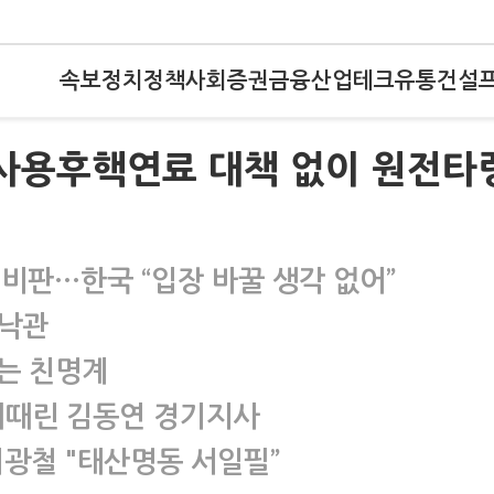
속보
정치
정책
사회
증권
금융
산업
테크
유통
건설
 사용후핵연료 대책 없이 원전타
 비판…한국 “입장 바꿀 생각 없어”
 낙관
는 친명계
” 뼈때린 김동연 경기지사
이광철 "태산명동 서일필”