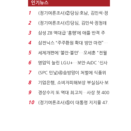
인기뉴스
1
(정기여론조사)②당심·호남, 김민석-정
청래 '초접전'...
2
(정기여론조사)①당심, 김민석·정청래
'초접전'…대통령 ...
3
삼성 Z8 역대급 ‘흥행’에 애플 반격 주
목…9월 ‘폴...
4
삼전닉스 “주주환원 확대 방안 마련”…
로이터에 성명...
5
세제개편에 ‘불안·불만’…오세훈 "전월
세 구하기 더 ...
6
영업익 늘린 LGU+…보안·AIDC '신사
업 드라이브'...
7
(SPC 민낯)④솜방망이 처벌에 식품위
생법 위반 반복...
8
기업은행, 소비자피해보상 부실심사·보
이스피싱 공시 ...
9
경상수지 또 역대 최고치…사상 첫 400
억달러에 '3% 성...
10
(정기여론조사)⑤이 대통령 지지율 47.
7%…일주일 만에 ...