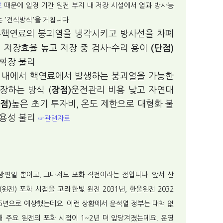
료
때문에 일정 기간 원전 부지 내 저장 시설에서 열과 방사능
는 '건식방식'을 거칩니다.
후핵연료의 붕괴열을 냉각시키고 방사선을 차폐
 저장효율 높고 저장 중 검사·수리 용이
(단점)
 확장 불리
 내에서 핵연료에서 발생하는 붕괴열을 가능한
장하는 방식 (
장점)
운전관리 비용 낮고 자연대
점)
높은 초기 투자비, 온도 제한으로 대형화 불
수용성 불리
☞관련자료
편일 뿐이고, 그마저도 포화 직전이라는 점입니다. 앞서 산
전) 포화 시점을 고리·한빛 원전 2031년, 한울원전 2032
066년으로 예상했는데요. 이런 상황에서 윤석열 정부는 대책 없
해 주요 원전의 포화 시점이 1~2년 더 앞당겨졌는데요. 운영