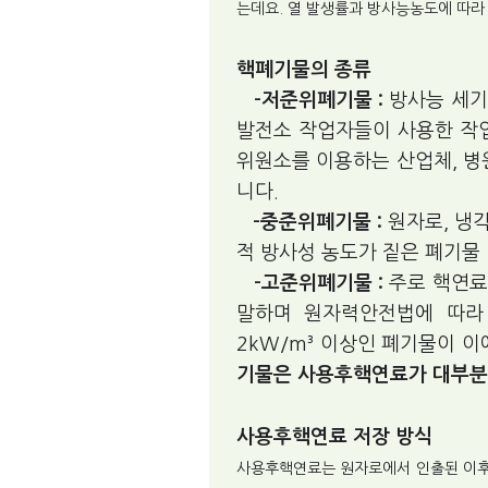
는데요. 열 발생률과 방사능농도에 따
핵폐기물의 종류
-저준위폐기물 :
방사능 세기
발전소 작업자들이 사용한 작
위원소를 이용하는 산업체, 병
니다.
-중준위폐기물 :
원자로, 냉
적 방사성 농도가 짙은 폐기물
-고준위폐기물 :
주로 핵연료
말하며 원자력안전법에 따라 방
2kW/m³ 이상인 폐기물이 이
기물은 사용후핵연료가 대부분
사용후핵연료 저장 방식
사용후핵연료는 원자로에서 인출된 이후