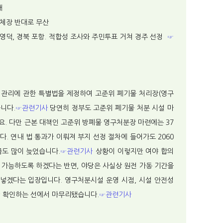
패
지자체장 반대로 무산
북 영덕, 경북 포항. 적합성 조사와 주민투표 거쳐 경주 선정
☞
 관리에 관한 특별법을 제정하여 고준위 폐기물 처리장(영구
니다.
☞관련기사
당연히 정부도 고준위 폐기물 처분 시설 마
요. 다만 근본 대책인 고준위 방폐물 영구처분장 마련에는 37
. 연내 법 통과가 이뤄져 부지 선정 절차에 들어가도 2060
금도 많이 늦었습니다.
☞관련기사
상황이 이렇지만 여야 합의
 가능하도록 하겠다는 반면, 야당은 사실상 원전 가동 기간을
넣겠다는 입장입니다. 영구처분시설 운영 시점, 시설 안전성
만 확인하는 선에서 마무리됐습니다.
☞관련기사