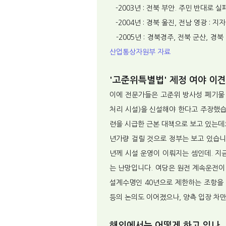
-2003년 : 전북 부안. 주민 반대로 실
-2004년 : 경북 울진, 전남 영광 : 
-2005년 : 경북경주, 전북 군산, 경
산업통상자원부 자료
'고준위특별법' 제정 여야 이견
이에 전문가들은 고준위 방사성 폐기물
처리 시설)을 신설해야 한다고 주장했습
련을 시급한 근본 대책으로 보고 있는데
년가량 걸릴 것으로 정부는 보고 있습니다
년께 시설 운영이 이뤄지는 셈인데. 지
는 난망입니다. 여당은 원전 계속운전이
설계수명인 40년으로 제한하는 조항을 
등의 논의도 이어졌으나, 양측 입장 차
해외에서는 어떻게 하고 있나