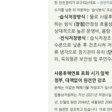
한 안전관리가 요구되는데요.
☞관련자
수치를 낮춘 뒤 처분하는 '습식방식' 또
-습식저장방식 :
물로 사용
하는 방식
(장점)
안정성 효율성
상대적으로 높은 운영비, 용량
-건식저장방식 :
습식저장조
수준으로 낮춘 후 건조시켜 저
류 냉각으로 장기관리 유리 (
단
리, 옥외형은 보안성 및 주민
사용후핵연료 포화 시기 임박
정부, 대책없이 원전만 강조
문제는 이같은 핵폐기물 저장조가 임시방
업통상자원부는 지난 2021년 저장시설(원
년, 신월성 원전 2044년, 새울원전 2
이 원전만 강조하고 있습니다. 이로 인