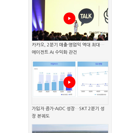
카카오, 2분기 매출·영업익 역대 최대…
에이전트 AI 수익화 관건
가입자 증가·AIDC 성장…SKT 2분기 성
장 본궤도