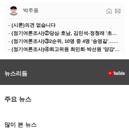
박주용
(시론)의견 없습니다
(정기여론조사)②당심·호남, 김민석-정청래 '초접전'
(정기여론조사)③2순위, 10명 중 4명 '송영길'…정청래 '한 자릿수'
(정기여론조사)④최고위원 최민희·박선원 '양강'…서미화·이성윤·임미애 뒤이어
뉴스리듬
주요 뉴스
많이 본 뉴스