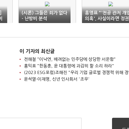
]
(시론) 그들은 죄가 없다
홍영표 "'천공 관저 개
이
- 난방비 분석
의혹', 사실이라면 정권
유
존립 흔드는 일"
이 기자의 최신글
전해철 "이낙연, 배려없는 민주당에 상당한 서운함"
홍익표 "한동훈, 윤 대통령에 과감히 할 소리 하라"
윤석열-이재명, 신년 인사회서 '조우'