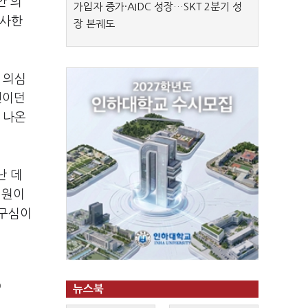
안 의
가입자 증가·AIDC 성장…SKT 2분기 성
고사한
장 본궤도
 의심
인이던
 나온
난 데
의원이
의구심이
)
뉴스북