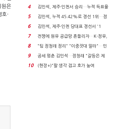
는 추가투표 때리기...
위원은
4
김민석, 제주·인천서 승리…누적 득표율
영호·
'1위 탈환'(종합)...
5
김민석, 누적 45.42%로 경선 1위…정
청래와 격차 0.86%p(...
6
김민석, 제주·인천 당대표 경선서 '1
위'(1보)...
7
전쟁에 원유 공급망 흔들리자…K-정유,
에너지안보 핵심...
8
"팀 정청래 정리" "이중잣대 말라"…민
주 최고위원 계파 다...
9
공세 멈춘 김민석…정청래 "갈등은 제
가 수습"
10
(현장+)"팔 생각 접고 호가 높여
요"…'덜 똘똘한 한 채' 20...