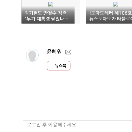
김기현도 안철수 직격
[토마토레터 제106호
"누가 대통령 팔았나…
뉴스토마토가 타블로
유체이탈"
드로 판형 변경한 이
윤혜원
뉴스북