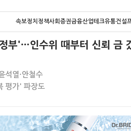
속보
정치
정책
사회
증권
금융
산업
테크
유통
건설
동정부'…인수위 때부터 신뢰 금 
 윤석열·안철수
복 평가' 파장도