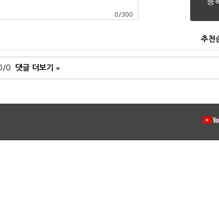
0
/
300
추천
0/0
댓글 더보기