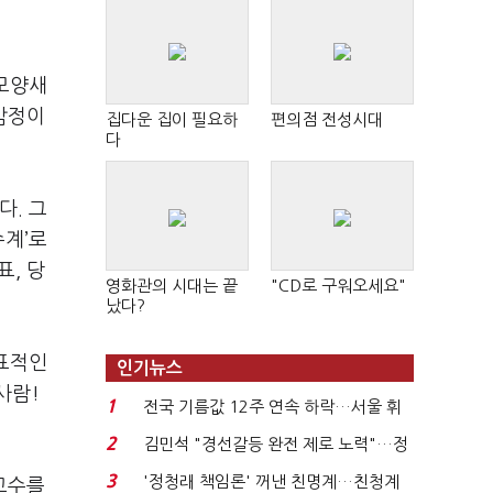
 모양새
 감정이
집다운 집이 필요하
편의점 전성시대
다
다. 그
수계’로
표, 당
영화관의 시대는 끝
"CD로 구워오세요"
났다?
대표적인
인기뉴스
사람!
1
전국 기름값 12주 연속 하락…서울 휘
발윳값 1909원...
2
김민석 "경선갈등 완전 제로 노력"…정
청래 "반명 공세 사...
3
'정청래 책임론' 꺼낸 친명계…친청계
 교수를