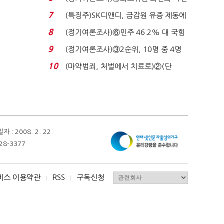
원 '양강'…서미...
7
(특징주)SK디앤디, 금감원 유증 제동에
장 초반 상한가...
8
(정기여론조사)⑥민주 46.2% 대 국힘
31.0%…오차범위 밖 ...
9
(정기여론조사)③2순위, 10명 중 4명
'송영길'…정청래 '한 ...
10
(마약범죄, 처벌에서 치료로)②(단
독)"마약은 전염병…여성...
 2008. 2. 22
28-3377
비스 이용약관
RSS
구독신청
I
I