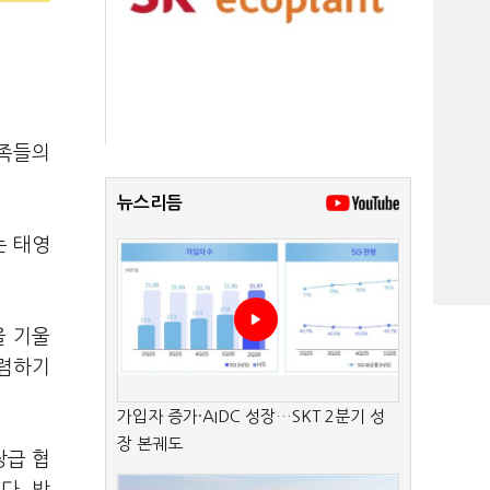
가족들의
뉴스리듬
는 태영
을 기울
수렴하기
가입자 증가·AIDC 성장…SKT 2분기 성
장 본궤도
장급 협