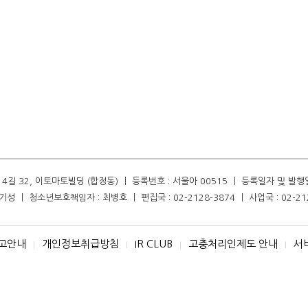
길 32, 이토마토빌딩 (합정동) ㅣ 등록번호 : 서울아 00515 ㅣ 등록일자 및 발행일자 :
성 ㅣ 청소년보호책임자 : 최병호 ㅣ 편집국 : 02-2128-3874 ㅣ 사업국 : 02-21
고안내
개인정보취급방침
IR CLUB
고충처리인제도 안내
서
I
I
I
I