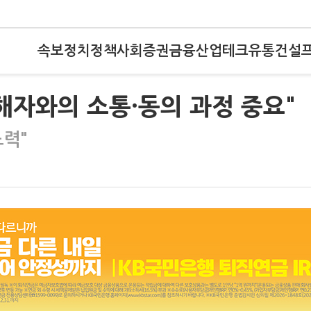
속보
정치
정책
사회
증권
금융
산업
테크
유통
건설
해자와의 소통·동의 과정 중요"
노력"