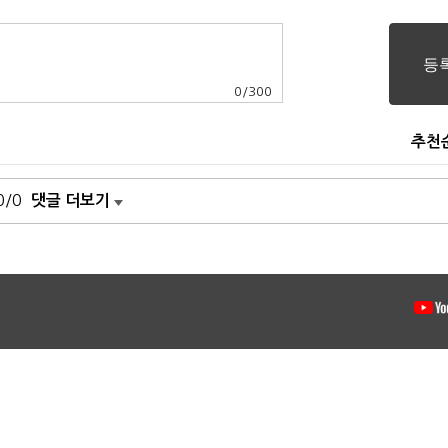
0
/
300
추천
0/0
댓글 더보기