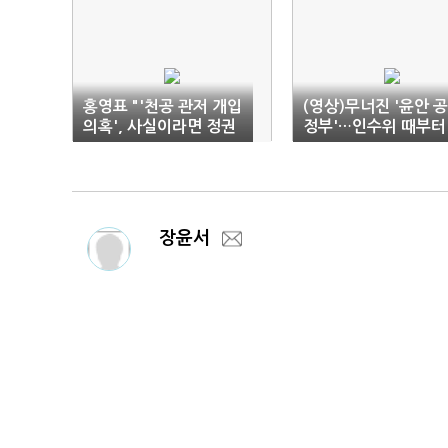
홍영표 "'천공 관저 개입
(영상)무너진 '윤안 
의혹', 사실이라면 정권
정부'…인수위 때부터
존립 흔드는 일"
신뢰 금 갔다
장윤서