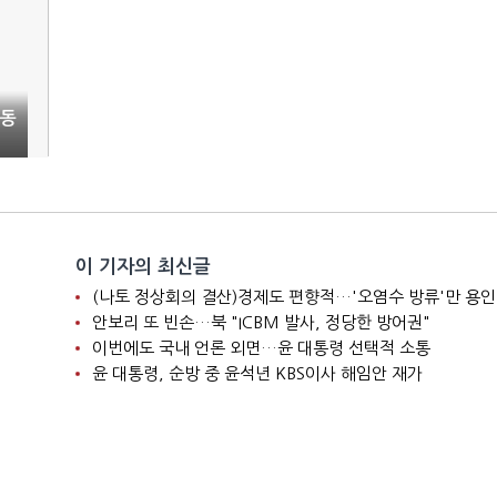
공동
이 기자의 최신글
(나토 정상회의 결산)경제도 편향적…'오염수 방류'만 용인
안보리 또 빈손…북 "ICBM 발사, 정당한 방어권"
이번에도 국내 언론 외면…윤 대통령 선택적 소통
윤 대통령, 순방 중 윤석년 KBS이사 해임안 재가