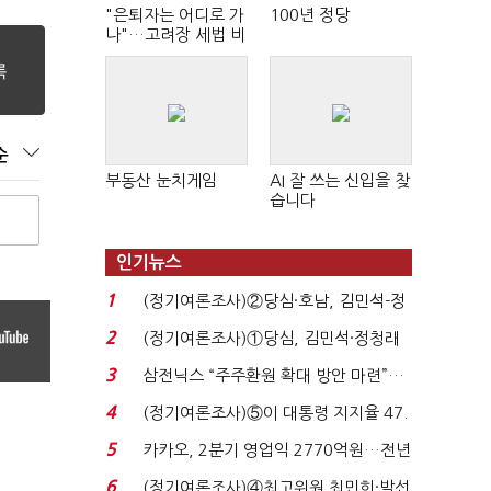
"은퇴자는 어디로 가
100년 정당
나"…고려장 세법 비
판 확산
순
부동산 눈치게임
AI 잘 쓰는 신입을 찾
습니다
인기뉴스
1
(정기여론조사)②당심·호남, 김민석-정
청래 '초접전'...
2
(정기여론조사)①당심, 김민석·정청래
'초접전'…대통령 ...
3
삼전닉스 “주주환원 확대 방안 마련”…
로이터에 성명...
4
(정기여론조사)⑤이 대통령 지지율 47.
7%…일주일 만에 ...
5
카카오, 2분기 영업익 2770억원…전년
비 36% 증가...
6
(정기여론조사)④최고위원 최민희·박선