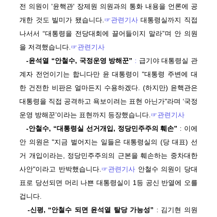
전 의원이 '윤핵관' 장제원 의원과의 통화 내용을 언론에 공
개한 것도 빌미가 됐습니다.
☞관련기사
대통령실까지 직접
나서서 “대통령을 전당대회에 끌어들이지 말라”며 안 의원
을 저격했습니다.
☞관련기사
-윤석열 “안철수, 국정운영 방해꾼”
:
급기야 대통령실 관
계자 전언이기는 합니다만 윤 대통령이 "대통령 주변에 대
한 건전한 비판은 얼마든지 수용하겠다. (하지만) 윤핵관은
대통령을 직접 공격하고 욕보이려는 표현 아닌가"라며 ‘국정
운영 방해꾼’이라는 표현까지 등장했습니다.
☞관련기사
-안철수, “대통령실 선거개입, 정당민주주의 훼손”
: 이에
안 의원은 "지금 벌어지는 일들은 대통령실의 (당 대표) 선
거 개입이라는, 정당민주주의의 근본을 훼손하는 중차대한
사안"이라고 반박했습니다.
☞관련기사
안철수 의원이 당대
표로 당선되면 머리 나쁜 대통령실이 1등 공신 반열에 오를
겁니다.
-신평, “안철수 되면 윤석열 탈당 가능성”
: 김기현 의원