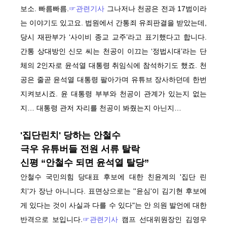
보소. 빠름빠름.
☞관련기사
그나저나 천공은 전과 17범이라
는 이야기도 있고요. 법원에서 간통죄 유죄판결을 받았는데,
당시 재판부가 ‘사이비 종교 교주’라고 표기했다고 합니다.
간통 상대방인 신모 씨는 천공이 이끄는 ‘정법시대’라는 단
체의 2인자로 윤석열 대통령 취임식에 참석하기도 했죠. 천
공은 줄곧 윤석열 대통령 팔아가며 유튜브 장사하던데 한번
지켜보시죠. 윤 대통령 부부와 천공이 관계가 있는지 없는
지… 대통령 관저 자리를 천공이 봐줬는지 아닌지…
'집단린치' 당하는 안철수
극우 유튜버들 전원 서류 탈락
신평 “안철수 되면 윤석열 탈당”
안철수 국민의힘 당대표 후보에 대한 친윤계의 '집단 린
치'가 장난 아니니다. 표면상으로는 ''윤심'이 김기현 후보에
게 있다는 것이 사실과 다를 수 있다"는 안 의원 발언에 대한
반격으로 보입니다.
☞관련기사
캠프 선대위원장인 김영우