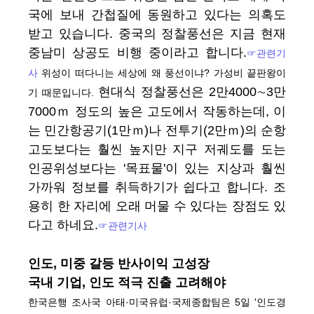
국에 보내 간첩질에 동원하고 있다는 의혹도
받고 있습니다. 중국의 정찰풍선은 지금 현재
중남미 상공도 비행 중이라고 합니다.
☞관련기
사
위성이 떠다니는 세상에 왜 풍선이냐? 가성비 끝판왕이
현대식 정찰풍선은 2만4000∼3만
기 때문입니다.
7000ｍ 정도의 높은 고도에서 작동하는데, 이
는 민간항공기(1만ｍ)나 전투기(2만ｍ)의 순항
고도보다는 훨씬 높지만 지구 저궤도를 도는
인공위성보다는 '목표물'이 있는 지상과 훨씬
가까워 정보를 취득하기가 쉽다고 합니다. 조
용히 한 자리에 오래 머물 수 있다는 장점도 있
다고 하네요.
☞관련기사
인도, 미중 갈등 반사이익 고성장
국내 기업, 인도 적극 진출 고려해야
한국은행 조사국 아태·미국유럽·국제종합팀은 5일 '인도경