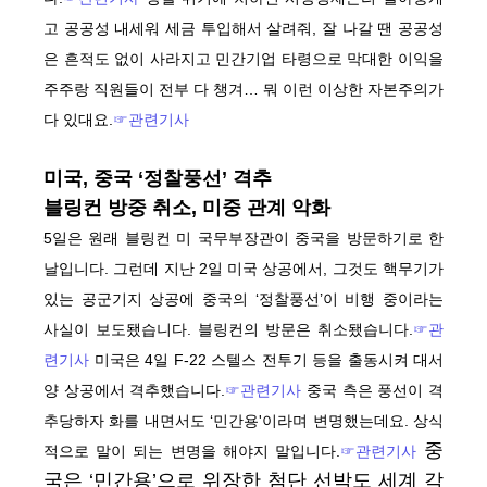
고 공공성 내세워 세금 투입해서 살려줘, 잘 나갈 땐 공공성
은 흔적도 없이 사라지고 민간기업 타령으로 막대한 이익을
주주랑 직원들이 전부 다 챙겨… 뭐 이런 이상한 자본주의가
다 있대요.
☞관련기사
미국, 중국 ‘정찰풍선’ 격추
블링컨 방중 취소, 미중 관계 악화
5일은 원래 블링컨 미 국무부장관이 중국을 방문하기로 한
날입니다. 그런데 지난 2일 미국 상공에서, 그것도 핵무기가
있는 공군기지 상공에 중국의 ‘정찰풍선’이 비행 중이라는
사실이 보도됐습니다. 블링컨의 방문은 취소됐습니다.
☞관
련기사
미국은 4일 F-22 스텔스 전투기 등을 출동시켜 대서
양 상공에서 격추했습니다.
☞관련기사
중국 측은 풍선이 격
추당하자 화를 내면서도 ‘민간용'이라며 변명했는데요. 상식
중
적으로 말이 되는 변명을 해야지 말입니다.
☞관련기사
국은 ‘민간용’으로 위장한 첨단 선박도 세계 각