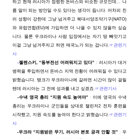
하고 현재 러시아가 점령한 돈바스와 비슷한 규모인데… 나
름 말이 되는 방안일 수도 있다는 생각이 듭니다. 어차피 친
러 성향이 강한데 그냥 넘겨주고 북대서양조약기구(NATO)
와 유럽연합(EU)에 가입하면 더 나을 수 있지 않을까 싶습
니다. 물론 우크라이나 사람 입장에서는 자기 땅 빼앗기고
이걸 그냥 넘겨주자고 하면 매국노가 되는 겁니다.
☞관련기
사
-
젤렌스키, “동부전선 어려워지고 있다”
: 러시아가 대거
병력을 투입하면서 돈바스 지역 전황이 어려워질 수 있다고
밝혔습니다. 탱크가 우크라이나에 갈려면 시간이 많이 걸릴
텐데 러시아는 그 전에 성과를 내고 싶겠죠.
☞관련기사
-수낵 영국 총리 “지원 속도 높여야”
:
이에 영국의 수낵
총리는 우크라이나 군인들을 상대로 챌린저2 전차 훈련을
시작했고, 지원 속도를 높여야 한다고 밝혔습니다.
☞관련기
사
-우크라 “지원받은 무기, 러시아 본토 공격 안할 것”
:
우