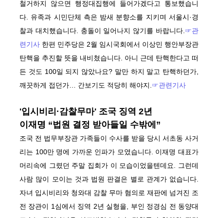
철거하지 않으면 행정대집행에 들어가겠다고 통보했습니
다. 유족과 시민단체 측은 밤새 분향소를 지키며 서울시·경
찰과 대치했습니다. 충돌이 일어나지 않기를 바랍니다.
☞관
련기사
한편 민주당은 2월 임시국회에서 이상민 행안부장관
탄핵을 추진할 뜻을 내비쳤습니다. 아니 근데 탄핵한다고 떠
든 것도 100일 되지 않았나요? 말만 하지 말고 탄핵하던가,
깨끗하게 접던가… 간보기도 적당히 해야지.
☞관련기사
'입시비리·감찰무마' 조국 징역 2년
이재명 “법원 결정 받아들일 수밖에”
조국 전 법무부장관 가족들이 수사를 받을 당시 서초동 사거
리는 100만 명에 가까운 인파가 모였습니다. 이재명 대표가
머리속에 그렸던 주말 집회가 이 모습이었을텐데요. 그런데
사람 많이 모이는 것과 법원 판결은 별로 관계가 없습니다.
자녀 입시비리와 청와대 감찰 무마 혐의로 재판에 넘겨진 조
전 장관이 1심에서 징역 2년 실형을, 부인 정경심 전 동양대