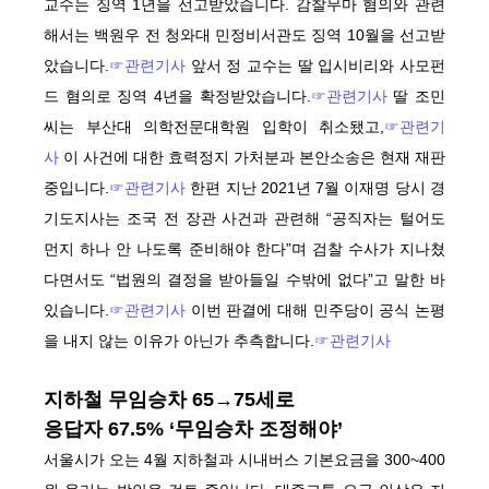
교수는 징역 1년을 선고받았습니다. 감찰무마 혐의와 관련
해서는 백원우 전 청와대 민정비서관도 징역 10월을 선고받
았습니다.
☞관련기사
앞서 정 교수는 딸 입시비리와 사모펀
드 혐의로 징역 4년을 확정받았습니다.
☞관련기사
딸 조민
씨는 부산대 의학전문대학원 입학이 취소됐고,
☞관련기
사
이 사건에 대한 효력정지 가처분과 본안소송은 현재 재판
중입니다.
☞관련기사
한편 지난 2021년 7월 이재명 당시 경
기도지사는 조국 전 장관 사건과 관련해 “공직자는 털어도
먼지 하나 안 나도록 준비해야 한다”며 검찰 수사가 지나쳤
다면서도 “법원의 결정을 받아들일 수밖에 없다”고 말한 바
있습니다.
☞관련기사
이번 판결에 대해 민주당이 공식 논평
을 내지 않는 이유가 아닌가 추측합니다.
☞관련기사
지하철 무임승차 65→75세로
응답자 67.5% ‘무임승차 조정해야’
서울시가 오는 4월 지하철과 시내버스 기본요금을 300~400