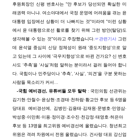
후원회장인 신평 변호사는 "안 후보가 당선되면 확실한 미
래권력 아니냐. 여소야대에서 국정 운영에 어려움을 겪는 윤
대통령 입장에선 상황이 더 나빠지는 것"이라며 "이런 상황
에서 윤 대통령으로선 활로를 찾기 위해 그런 방안(탈당)도
생각해볼 수 있는 것"이라고 주장했습니다.
☞관련기사
그런
데 윤석열 중심의 신당 정체성이 원래 ‘중도지향성’으로 알
고 있는데 그 사이에 ‘극우지향성’으로 바뀐 건가요? 신 변호
사도 ‘추측’을 ‘사실’처럼 말하는 분이라서 걸러 들어야 합니
다. 국힘이나 민주당이나 ‘추측’, ‘사실’, ‘의견'을 구분 못하는
사람들 목소리가 커서…
-국힘 예비경선, 유튜버들 모두 탈락
: 국민의힘 선관위는
김기현·안철수·윤상현·조경태·천하람·황교안 후보 등 6명을
당대표 예비경선에, 김병민·김용태·김재원·문병호·민영삼·
박성중·이만희·이용·정미경·조수진·천강정·태영호·허은아
후보 등 13명을 최고위원 예비경선에 올렸습니다. 청년최고
위원은 격려 차원에서 전원 올렸습니다. 건사랑 대표 강신업