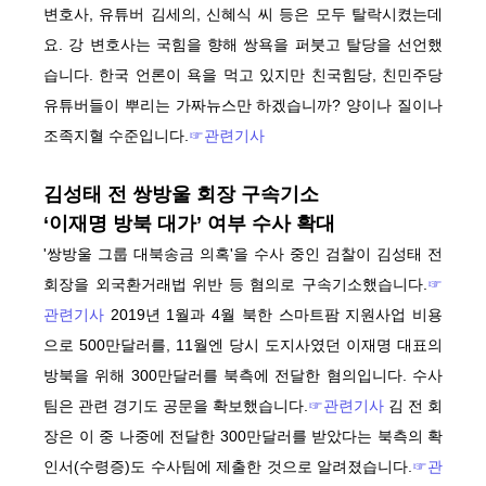
변호사, 유튜버 김세의, 신혜식 씨 등은 모두 탈락시켰는데
요. 강 변호사는 국힘을 향해 쌍욕을 퍼붓고 탈당을 선언했
습니다. 한국 언론이 욕을 먹고 있지만 친국힘당, 친민주당
유튜버들이 뿌리는 가짜뉴스만 하겠습니까? 양이나 질이나
조족지혈 수준입니다.
☞관련기사
김성태 전 쌍방울 회장 구속기소
‘이재명 방북 대가’ 여부 수사 확대
'쌍방울 그룹 대북송금 의혹'을 수사 중인 검찰이 김성태 전
회장을 외국환거래법 위반 등 혐의로 구속기소했습니다.
☞
관련기사
2019년 1월과 4월 북한 스마트팜 지원사업 비용
으로 500만달러를, 11월엔 당시 도지사였던 이재명 대표의
방북을 위해 300만달러를 북측에 전달한 혐의입니다. 수사
팀은 관련 경기도 공문을 확보했습니다.
☞관련기사
김 전 회
장은 이 중 나중에 전달한 300만달러를 받았다는 북측의 확
인서(수령증)도 수사팀에 제출한 것으로 알려졌습니다.
☞관