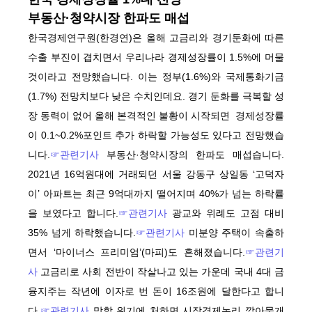
부동산·청약시장 한파도 매섭
한국경제연구원(한경연)은 올해 고금리와 경기둔화에 따른
수출 부진이 겹치면서 우리나라 경제성장률이 1.5%에 머물
것이라고 전망했습니다. 이는 정부(1.6%)와 국제통화기금
(1.7%) 전망치보다 낮은 수치인데요. 경기 둔화를 극복할 성
장 동력이 없어 올해 본격적인 불황이 시작되면 경제성장률
이 0.1~0.2%포인트 추가 하락할 가능성도 있다고 전망했습
니다.
☞관련기사
부동산·청약시장의 한파도 매섭습니다.
2021년 16억원대에 거래되던 서울 강동구 상일동 ‘고덕자
이’ 아파트는 최근 9억대까지 떨어지며 40%가 넘는 하락률
을 보였다고 합니다.
☞관련기사
광교와 위례도 고점 대비
35% 넘게 하락했습니다.
☞관련기사
미분양 주택이 속출하
면서 ‘마이너스 프리미엄’(마피)도 흔해졌습니다.
☞관련기
사
고금리로 사회 전반이 작살나고 있는 가운데 국내 4대 금
융지주는 작년에 이자로 번 돈이 16조원에 달한다고 합니
다.
☞관련기사
망할 위기에 처하면 시장경제논리 깔아뭉개