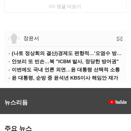
0/0
댓글 더보기
장윤서
(나토 정상회의 결산)경제도 편향적…'오염수 방류'만 용인
안보리 또 빈손…북 "ICBM 발사, 정당한 방어권"
이번에도 국내 언론 외면…윤 대통령 선택적 소통
윤 대통령, 순방 중 윤석년 KBS이사 해임안 재가
뉴스리듬
주요 뉴스