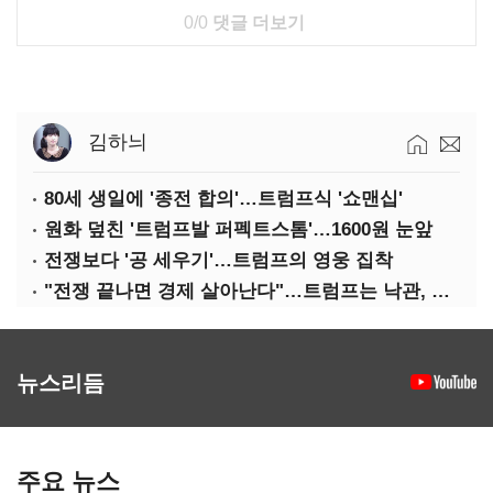
0/0
댓글 더보기
김하늬
80세 생일에 '종전 합의'…트럼프식 '쇼맨십'
원화 덮친 '트럼프발 퍼펙트스톰'…1600원 눈앞
전쟁보다 '공 세우기'…트럼프의 영웅 집착
"전쟁 끝나면 경제 살아난다"…트럼프는 낙관, 미국인은 싸늘
뉴스리듬
주요 뉴스