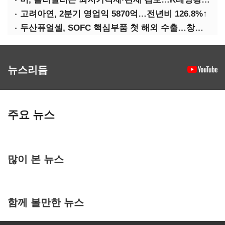
고려아연, 2분기 영업익 5870억…전년비 126.8%↑
두산퓨얼셀, SOFC 핵심부품 첫 해외 수출…창사 이래 최대 규모
뉴스리듬
주요 뉴스
많이 본 뉴스
함께 볼만한 뉴스