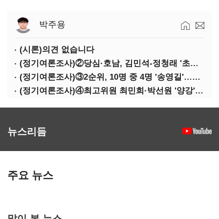
박주용
(시론)의견 없습니다
(정기여론조사)②당심·호남, 김민석-정청래 '초접전'
(정기여론조사)③2순위, 10명 중 4명 '송영길'…정청래 '한 자릿수'
(정기여론조사)④최고위원 최민희·박선원 '양강'…서미화·이성윤·임미애 뒤이어
뉴스리듬
주요 뉴스
많이 본 뉴스