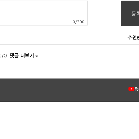
0
/
300
추천
0/0
댓글 더보기