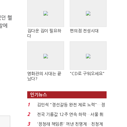
던 헬
발에
집다운 집이 필요하
편의점 전성시대
다
영화관의 시대는 끝
"CD로 구워오세요"
났다?
인기뉴스
1
김민석 "경선갈등 완전 제로 노력"…정
청래 "반명 공세 사...
2
전국 기름값 12주 연속 하락…서울 휘
발윳값 1909원...
3
'정청래 책임론' 꺼낸 친명계…친청계