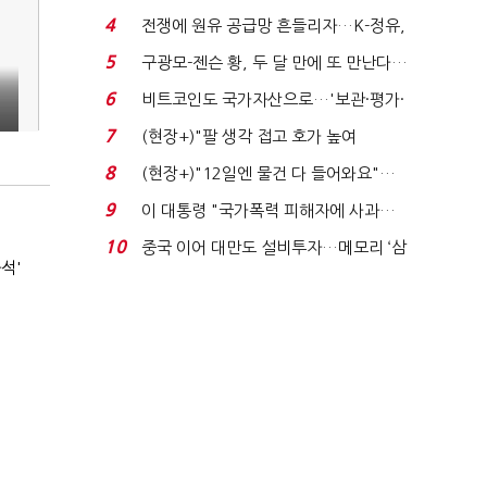
는 추가투표 때리기...
4
전쟁에 원유 공급망 흔들리자…K-정유,
에너지안보 핵심...
5
구광모-젠슨 황, 두 달 만에 또 만난다…
로봇·AI 등 논...
6
비트코인도 국가자산으로…'보관·평가·
처분' 기준은 ...
7
(현장+)"팔 생각 접고 호가 높여
요"…'덜 똘똘한 한 채' 20...
8
(현장+)"12일엔 물건 다 들어와요"…
빈 매대 채우며 문 연 ...
9
이 대통령 "국가폭력 피해자에 사과…
적극적 조사로 진...
10
중국 이어 대만도 설비투자…메모리 ‘삼
석'
국전쟁’