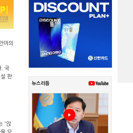
 안마의
. 국
 설 판
뉴스리듬
 '앉
상을 모