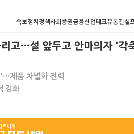
속보
정치
정책
사회
증권
금융
산업
테크
유통
건설
늘리고…설 앞두고 안마의자 '각
목'…제품 차별화 전력
력 강화