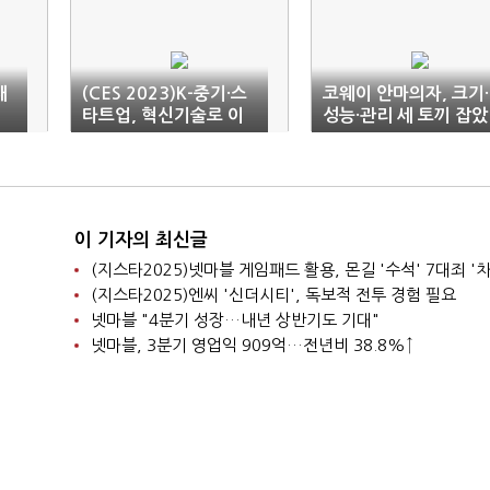
대
(CES 2023)K-중기·스
코웨이 안마의자, 크기·
타트업, 혁신기술로 이
성능·관리 세 토끼 잡았
목 집중
다
이 기자의 최신글
(지스타2025)넷마블 게임패드 활용, 몬길 '수석' 7대죄 '차
(지스타2025)엔씨 '신더시티', 독보적 전투 경험 필요
넷마블 "4분기 성장…내년 상반기도 기대"
넷마블, 3분기 영업익 909억…전년비 38.8%↑