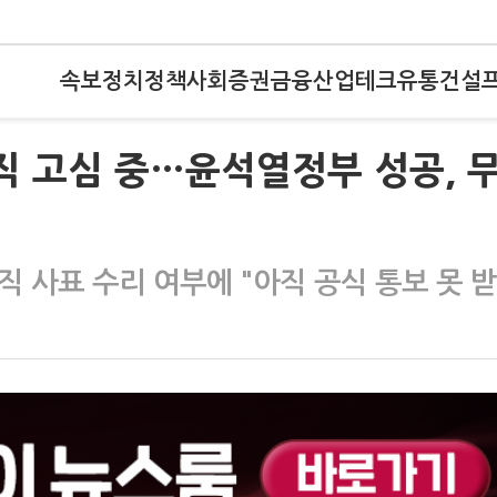
속보
정치
정책
사회
증권
금융
산업
테크
유통
건설
직 고심 중…윤석열정부 성공, 
사표 수리 여부에 "아직 공식 통보 못 받