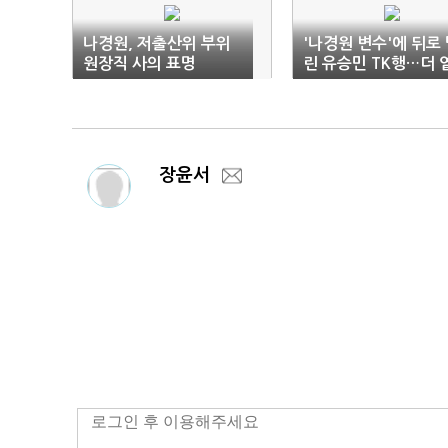
나경원, 저출산위 부위
'나경원 변수'에 뒤로
원장직 사의 표명
린 유승민 TK행…더 
어진 당대표
장윤서