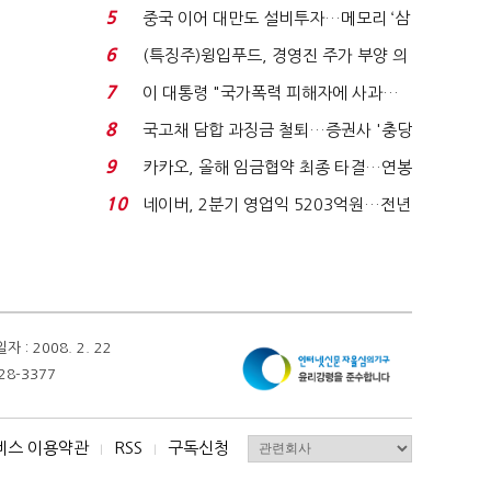
빈 매대 채우며 문 연 ...
5
중국 이어 대만도 설비투자…메모리 ‘삼
국전쟁’
6
(특징주)윙입푸드, 경영진 주가 부양 의
지에 상한가...
7
이 대통령 "국가폭력 피해자에 사과…
적극적 조사로 진...
8
국고채 담합 과징금 철퇴…증권사 '충당
금 폭탄' 우려...
9
카카오, 올해 임금협약 최종 타결…연봉
6.3% 인상·격려...
10
네이버, 2분기 영업익 5203억원…전년
비 0.2% 감소...
 2008. 2. 22
28-3377
비스 이용약관
RSS
구독신청
I
I