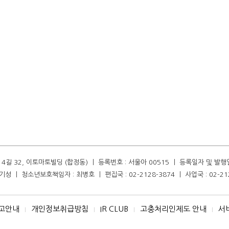
길 32, 이토마토빌딩 (합정동) ㅣ 등록번호 : 서울아 00515 ㅣ 등록일자 및 발행일자 :
성 ㅣ 청소년보호책임자 : 최병호 ㅣ 편집국 : 02-2128-3874 ㅣ 사업국 : 02-21
고안내
개인정보취급방침
IR CLUB
고충처리인제도 안내
서
I
I
I
I