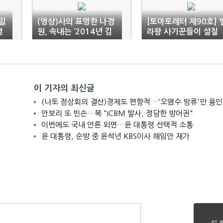
 밀
(영상)사의 표명한 나경
[토마토레터 제90호] 
옅
원, 속내는 ‘2014년 김
라왕 사기꾼들이 설칠
무성’ 모델…최악은 ‘유
수 있는 이유가 있었다
승민의 길’
이 기자의 최신글
(나토 정상회의 결산)경제도 편향적…'오염수 방류'만 용인
안보리 또 빈손…북 "ICBM 발사, 정당한 방어권"
이번에도 국내 언론 외면…윤 대통령 선택적 소통
윤 대통령, 순방 중 윤석년 KBS이사 해임안 재가