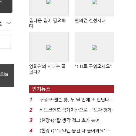
집다운 집이 필요하
편의점 전성시대
순
다
영화관의 시대는 끝
"CD로 구워오세요"
났다?
인기뉴스
1
구광모-젠슨 황, 두 달 만에 또 만난다…
로봇·AI 등 논...
2
비트코인도 국가자산으로…'보관·평가·
처분' 기준은 ...
3
(현장+)"팔 생각 접고 호가 높여
요"…'덜 똘똘한 한 채' 20...
4
(현장+)"12일엔 물건 다 들어와요"…