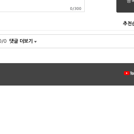
0
/
300
추천
0/0
댓글 더보기