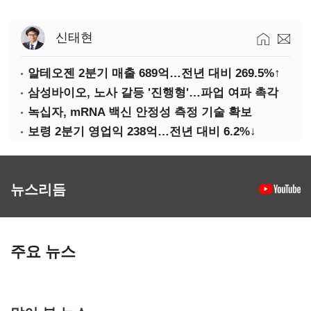
신태현
알테오젠 2분기 매출 689억…전년 대비 269.5%↑
삼성바이오, 노사 갈등 '진행형'…파업 여파 촉각
녹십자, mRNA 백신 안정성 측정 기술 확보
보령 2분기 영업익 238억…전년 대비 6.2%↓
뉴스리듬
주요 뉴스