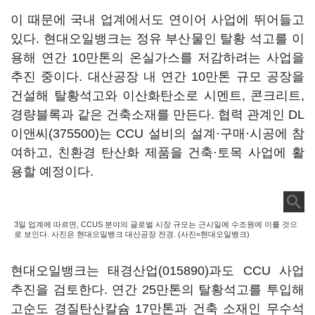
이 때문에 국내 업계에서도 연이어 사업에 뛰어들고
있다. 현대오일뱅크는 정유 부산물인 탈황 석고를 이
용해 연간 10만톤의 온실가스를 저감하려는 사업을
추진 중이다. 대산공장 내 연간 10만톤 규모 공장을
건설해 탈황석고와 이산화탄소로 시멘트, 콘크리트,
경량블록과 같은 건축소재를 만든다. 협력 관계인
DL
이앤씨(375500)
는 CCU 설비의 설계·구매·시공에 참
여하고, 친환경 탄산화 제품을 건축·토목 사업에 활
용할 예정이다.
3일 업계에 따르면, CCUS 분야의 글로벌 시장 규모는 근시일에 수조원에 이를 것으
로 보인다. 사진은 현대오일뱅크 대산공장 전경. (사진=현대오일뱅크)
현대오일뱅크는
태경산업(015890)
과도 CCU 사업
추진을 검토한다. 연간 25만톤의 탈황석고를 투입해
고순도 경질탄산칼슘 17만톤과 건축 소재인 무수석