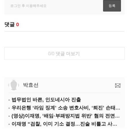
댓글
0
0/0
댓글 더보기
박효선
법무법인 바른, 인도네시아 진출
우리은행 ‘라임 징계’ 소송 변호사비, ‘퇴진’ 손태승 회장 개인이 납부하나
(영상)이재명, ‘배임·부패방지법 위반’ 혐의 전면 반박(종합)
이재명 “검찰, 이미 기소 결정…진술 비틀고 사건 조작에 악용”