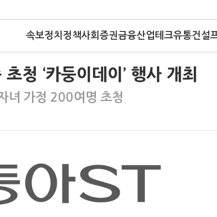
속보
정치
정책
사회
증권
금융
산업
테크
유통
건설
족 초청 ‘카둥이데이’ 행사 개최
자녀 가정 200여명 초청