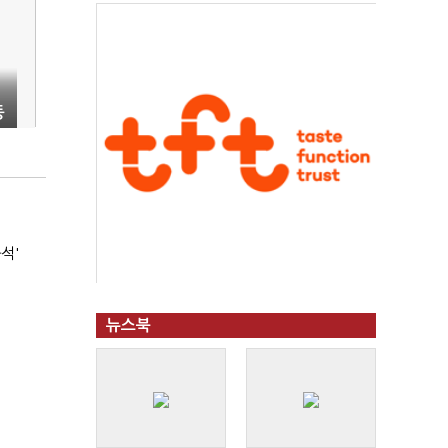
동
석'
뉴스북