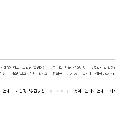
길 32, 이토마토빌딩 (합정동) ㅣ 등록번호 : 서울아 00515 ㅣ 등록일자 및 발행일자 :
성 ㅣ 청소년보호책임자 : 최병호 ㅣ 편집국 : 02-2128-3874 ㅣ 사업국 : 02-21
고안내
개인정보취급방침
IR CLUB
고충처리인제도 안내
서
I
I
I
I