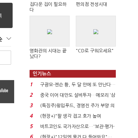
집다운 집이 필요하
편의점 전성시대
다
순
영화관의 시대는 끝
"CD로 구워오세요"
났다?
인기뉴스
1
구광모-젠슨 황, 두 달 만에 또 만난다…
로봇·AI 등 논...
2
중국 이어 대만도 설비투자…메모리 ‘삼
국전쟁’
3
(특징주)윙입푸드, 경영진 주가 부양 의
지에 상한가...
4
(현장+)"팔 생각 접고 호가 높여
요"…'덜 똘똘한 한 채' 20...
5
비트코인도 국가자산으로…'보관·평가·
처분' 기준은 ...
6
(현장+)"12일엔 물건 다 들어와요"…