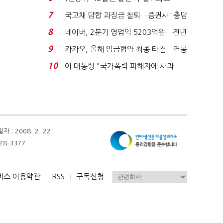
빈 매대 채우며 문 연 ...
7
국고채 담합 과징금 철퇴…증권사 '충당
금 폭탄' 우려...
8
네이버, 2분기 영업익 5203억원…전년
비 0.2% 감소...
9
카카오, 올해 임금협약 최종 타결…연봉
6.3% 인상·격려...
10
이 대통령 "국가폭력 피해자에 사과…
적극적 조사로 진...
 2008. 2. 22
28-3377
비스 이용약관
RSS
구독신청
I
I