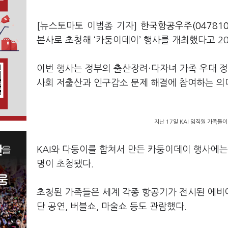
[뉴스토마토 이범종 기자]
한국항공우주(047810
본사로 초청해 ‘카둥이데이’ 행사를 개최했다고 20
이번 행사는 정부의 출산장려·다자녀 가족 우대 
사회 저출산과 인구감소 문제 해결에 참여하는 의
지난 17일 KAI 임직원 가족들
KAI와 다둥이를 합쳐서 만든 카둥이데이 행사에는
명이 초청됐다.
초청된 가족들은 세계 각종 항공기가 전시된 에비
단 공연, 버블쇼, 마술쇼 등도 관람했다.