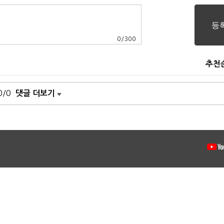
0
/
300
추천
0/0
댓글 더보기