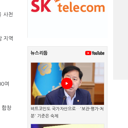
을 사천
남 지역
뉴스리듬
00여
 합창
비트코인도 국가자산으로…'보관·평가·처
분' 기준은 숙제