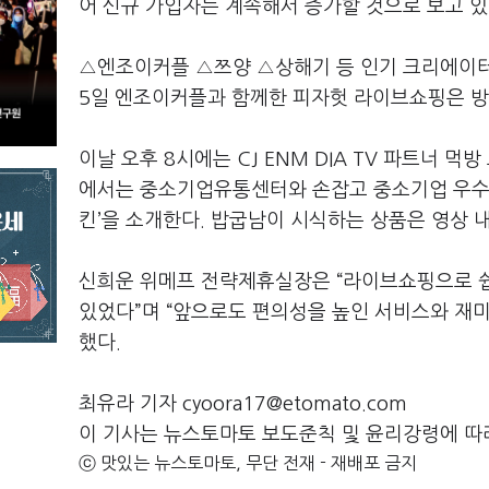
어 신규 가입자는 계속해서 증가할 것으로 보고 있
△엔조이커플 △쯔양 △상해기 등 인기 크리에이터
5일 엔조이커플과 함께한 피자헛 라이브쇼핑은 방송
이날 오후 8시에는 CJ ENM DIA TV 파트너 
에서는 중소기업유통센터와 손잡고 중소기업 우수 식
킨’을 소개한다. 밥굽남이 시식하는 상품은 영상 
신희운 위메프 전략제휴실장은 “라이브쇼핑으로 쉽
있었다”며 “앞으로도 편의성을 높인 서비스와 재
했다.
최유라 기자 cyoora17@etomato.com
이 기사는 뉴스토마토 보도준칙 및 윤리강령에 따
ⓒ 맛있는 뉴스토마토, 무단 전재 - 재배포 금지