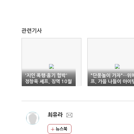
관련기사
'지인 폭행·흉기 협박'
"단풍놀이 가자"…위
정창욱 셰프, 징역 10월
프, 가을 나들이 아이
선고
판매 급증
최유라
뉴스북