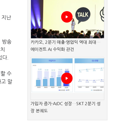
 지난
번 방송
카카오, 2분기 매출·영업익 역대 최대…
크치
에이전트 AI 수익화 관건
있다.
할 수
라고 말
가입자 증가·AIDC 성장…SKT 2분기 성
장 본궤도