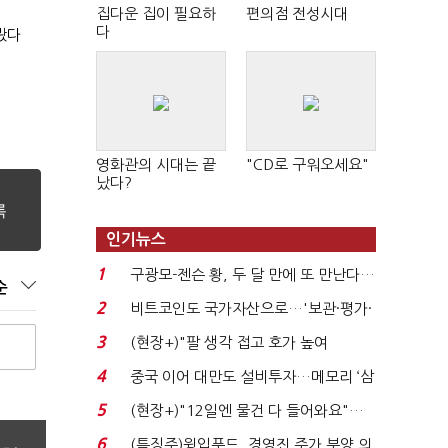
집다운 집이 필요하
편의점 전성시대
다
봤다
영화관의 시대는 끝
"CD로 구워오세요"
났다?
인기뉴스
1
구광모-젠슨 황, 두 달 만에 또 만난다…
순
로봇·AI 등 논...
2
비트코인도 국가자산으로…'보관·평가·
처분' 기준은 ...
3
(현장+)"팔 생각 접고 호가 높여
요"…'덜 똘똘한 한 채' 20...
4
중국 이어 대만도 설비투자…메모리 ‘삼
국전쟁’
5
(현장+)"12일엔 물건 다 들어와요"…
빈 매대 채우며 문 연 ...
6
(특징주)윙입푸드, 경영진 주가 부양 의