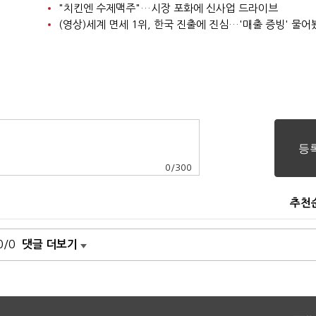
"치킨엔 수제맥주"…시장 포화에 신사업 드라이브
(영상)세계 면세 1위, 한국 진출에 진심…'매출 증빙' 물어
0
/
300
추천
0/0
댓글 더보기