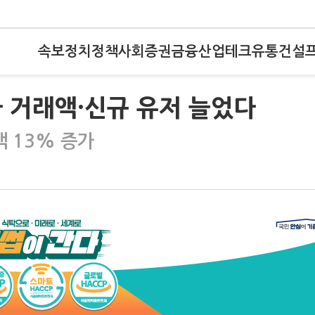
속보
정치
정책
사회
증권
금융
산업
테크
유통
건설
 거래액·신규 유저 늘었다
 13% 증가