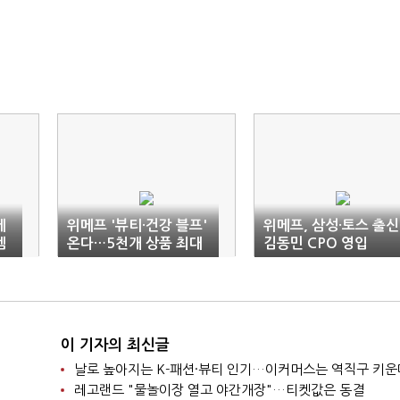
메
위메프 '뷰티·건강 블프'
위메프, 삼성·토스 출신
템
온다…5천개 상품 최대
김동민 CPO 영입
70% 할인
이 기자의 최신글
날로 높아지는 K-패션·뷰티 인기…이커머스는 역직구 키운
레고랜드 "물놀이장 열고 야간개장"…티켓값은 동결