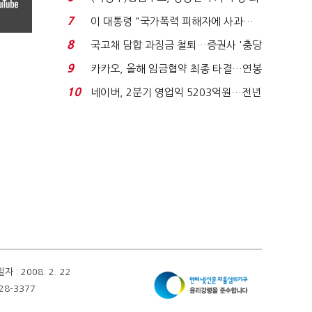
지에 상한가...
7
이 대통령 "국가폭력 피해자에 사과…
적극적 조사로 진...
8
국고채 담합 과징금 철퇴…증권사 '충당
금 폭탄' 우려...
9
카카오, 올해 임금협약 최종 타결…연봉
6.3% 인상·격려...
10
네이버, 2분기 영업익 5203억원…전년
비 0.2% 감소...
 2008. 2. 22
28-3377