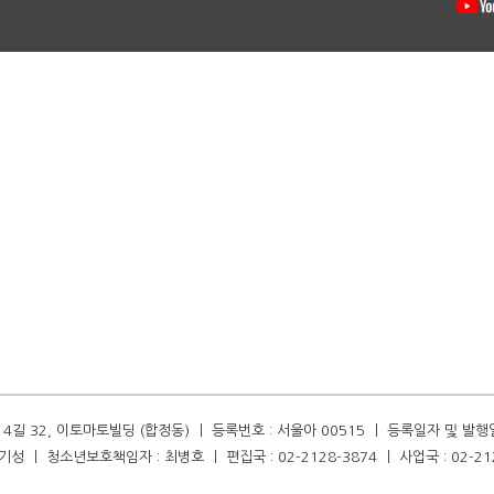
길 32, 이토마토빌딩 (합정동) ㅣ 등록번호 : 서울아 00515 ㅣ 등록일자 및 발행일자 :
성 ㅣ 청소년보호책임자 : 최병호 ㅣ 편집국 : 02-2128-3874 ㅣ 사업국 : 02-21