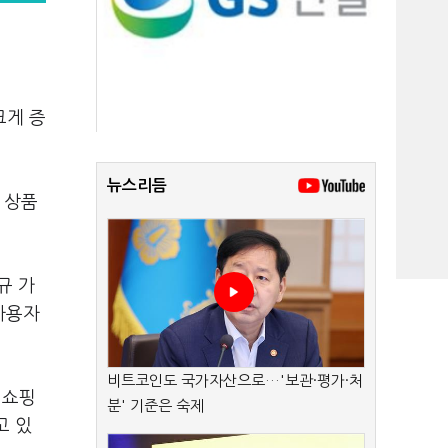
크게 증
뉴스리듬
 상품
규 가
사용자
비트코인도 국가자산으로…'보관·평가·처
 쇼핑
분' 기준은 숙제
고 있