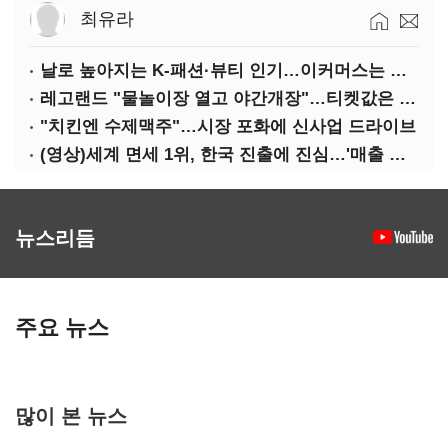
최유라
날로 높아지는 K-패션·뷰티 인기…이커머스는 역직구 키운다
레고랜드 "물놀이장 열고 야간개장"…티켓값은 동결
"치킨엔 수제맥주"…시장 포화에 신사업 드라이브
(영상)세계 면세 1위, 한국 진출에 진심…'매출 증빙' 물어봤다
뉴스리듬
주요 뉴스
많이 본 뉴스