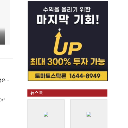
(긴급진단)"미 중동외교 정책 무너졌다…5차 중동전 가능성은 낮아"
뉴스북
야"