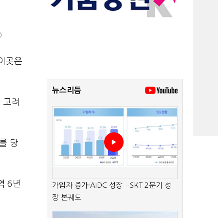
)
 이곳은
뉴스리듬
 고려
를 당
역 6년
가입자 증가·AIDC 성장…SKT 2분기 성
장 본궤도