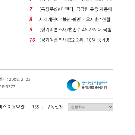
원 '양강'…서미...
7
(특징주)SK디앤디, 금감원 유증 제동에
장 초반 상한가...
8
세제개편에 ‘불안·불만’…오세훈 "전월
세 구하기 더 ...
9
(정기여론조사)⑥민주 46.2% 대 국힘
31.0%…오차범위 밖 ...
10
(정기여론조사)③2순위, 10명 중 4명
'송영길'…정청래 '한 ...
 2008. 2. 22
28-3377
비스 이용약관
RSS
구독신청
I
I