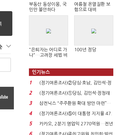
부동산 동상이몽, 국
여름철 온열질환 보
민만 불안하다
험으로 대비
순
"은퇴자는 어디로 가
100년 정당
나"…고려장 세법 비
판 확산
인기뉴스
1
(정기여론조사)②당심·호남, 김민석-정
청래 '초접전'...
2
(정기여론조사)①당심, 김민석·정청래
'초접전'…대통령 ...
3
삼전닉스 “주주환원 확대 방안 마련”…
로이터에 성명...
4
(정기여론조사)⑤이 대통령 지지율 47.
7%…일주일 만에 ...
5
카카오, 2분기 영업익 2770억원…전년
비 36% 증가...
6
(정기여론조사)④최고위원 최민희·박선