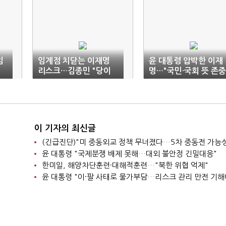
임
임계점 치닫는 이재명
윤 대통령 압박한 이재
리스크…김종민 "당이
명…"국민·국회 뜻 존중
나서는 건 더 손해" 직격
하라"
이 기자의 최신글
윤 대통령 "국제분쟁 배제 못해…대외 불안정 긴밀대응"
한미일, 해양차단훈련·대해적훈련…"북한 위협 억제"
윤 대통령 "이·팔 사태로 물가부담…리스크 관리 만전 기해