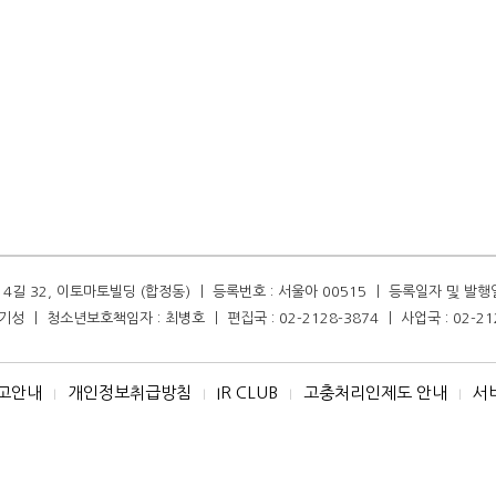
길 32, 이토마토빌딩 (합정동) ㅣ 등록번호 : 서울아 00515 ㅣ 등록일자 및 발행일자 :
성 ㅣ 청소년보호책임자 : 최병호 ㅣ 편집국 : 02-2128-3874 ㅣ 사업국 : 02-21
고안내
개인정보취급방침
IR CLUB
고충처리인제도 안내
서
I
I
I
I