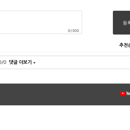
0
/
300
추천
0/0
댓글 더보기