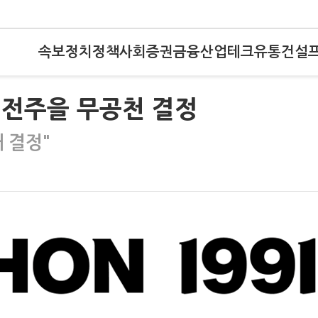
속보
정치
정책
사회
증권
금융
산업
테크
유통
건설
' 전주을 무공천 결정
 결정"