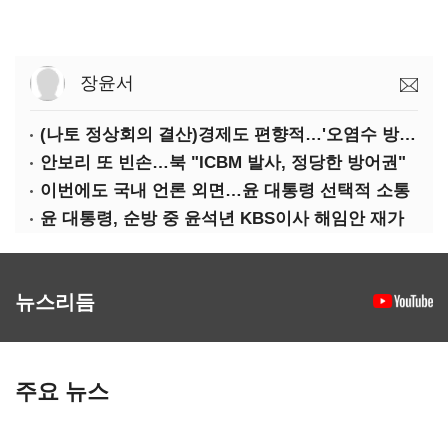
장윤서
(나토 정상회의 결산)경제도 편향적…'오염수 방류'만 용인
안보리 또 빈손…북 "ICBM 발사, 정당한 방어권"
이번에도 국내 언론 외면…윤 대통령 선택적 소통
윤 대통령, 순방 중 윤석년 KBS이사 해임안 재가
뉴스리듬
주요 뉴스