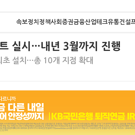
속보
정치
정책
사회
증권
금융
산업
테크
유통
건설
벤트 실시…내년 3월까지 진행
최초 설치…총 10개 지점 확대