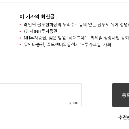
이 기자의 최신글
레임덕 금투협회장의 무리수…동의 없는 금투세 유예 성명
(인사)NH투자증권
NH투자증권, 젊은 임원 '세대교체'…리테일·성장사업 강화
유안타증권, 골드센터목동점서 'Y투자교실' 개최
0
/
300
추천