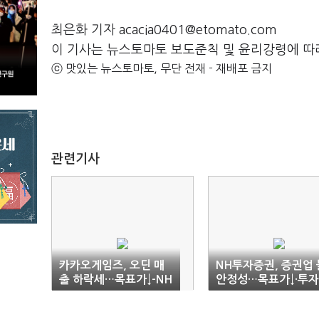
최은화 기자 acacia0401@etomato.com
이 기사는 뉴스토마토 보도준칙 및 윤리강령에 따
ⓒ 맛있는 뉴스토마토, 무단 전재 - 재배포 금지
관련기사
카카오게임즈, 오딘 매
NH투자증권, 증권업 
출 하락세…목표가↓-NH
안정성…목표가↓·투
견 '중립'-SK