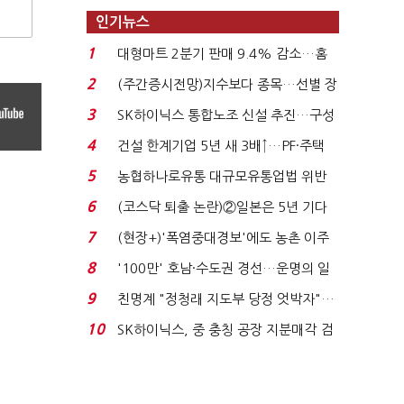
인기뉴스
1
대형마트 2분기 판매 9.4% 감소…홈
플러스 사태 여파...
2
(주간증시전망)지수보다 종목…선별 장
세 이어진다...
3
SK하이닉스 통합노조 신설 추진…구성
원 간 성과급 불...
4
건설 한계기업 5년 새 3배↑…PF·주택
침체에 재무 ...
5
농협하나로유통 대규모유통업법 위반
적발…공정위, 과...
6
(코스닥 퇴출 논란)②일본은 5년 기다
려주는데 우리는 ...
7
(현장+)'폭염중대경보'에도 농촌 이주
노동자는 강행군…'야...
8
'100만' 호남·수도권 경선…운명의 일
주일
9
친명계 "정청래 지도부 당정 엇박자"…
친청계 "신천지 오...
10
SK하이닉스, 중 충칭 공장 지분매각 검
토?…“확정된 바...