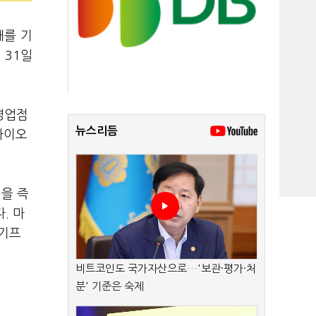
대를 기
 31일
영업점
뉴스리듬
 바이오
림을 즉
. 마
 기프
비트코인도 국가자산으로…'보관·평가·처
분' 기준은 숙제