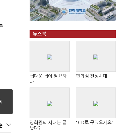
문
뉴스북
집다운 집이 필요하
편의점 전성시대
다
영화관의 시대는 끝
"CD로 구워오세요"
순
났다?