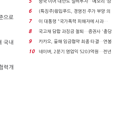
5
중국 이어 대만도 설비투자…메모리 ‘삼
국전쟁’
6
(특징주)윙입푸드, 경영진 주가 부양 의
수준으로
지에 상한가...
7
이 대통령 "국가폭력 피해자에 사과…
적극적 조사로 진...
8
국고채 담합 과징금 철퇴…증권사 '충당
금 폭탄' 우려...
9
카카오, 올해 임금협약 최종 타결…연봉
해 국내
6.3% 인상·격려...
10
네이버, 2분기 영업익 5203억원…전년
비 0.2% 감소...
제협력개