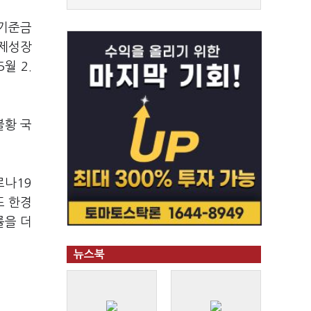
 기준금
경제성장
월 2.
불황 국
로나19
또 한경
률을 더
뉴스북