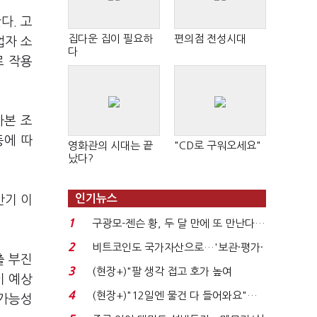
다. 고
집다운 집이 필요하
편의점 전성시대
업자 소
다
로 작용
자본 조
등에 따
영화관의 시대는 끝
"CD로 구워오세요"
났다?
인기뉴스
반기 이
1
구광모-젠슨 황, 두 달 만에 또 만난다…
로봇·AI 등 논...
2
비트코인도 국가자산으로…'보관·평가·
출 부진
처분' 기준은 ...
3
(현장+)"팔 생각 접고 호가 높여
이 예상
요"…'덜 똘똘한 한 채' 20...
4
(현장+)"12일엔 물건 다 들어와요"…
 가능성
빈 매대 채우며 문 연 ...