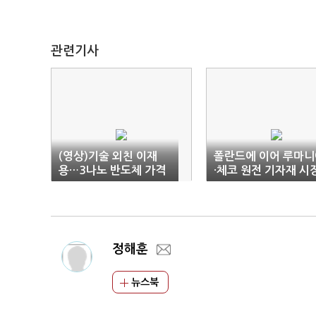
관련기사
(영상)기술 외친 이재
폴란드에 이어 루마니
용…3나노 반도체 가격
·체코 원전 기자재 시
급상승
노린다
정해훈
뉴스북