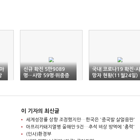
아
신규 확진 5만9089
국내 코로나19 확진-
장
명…사망 59명·위중증
망자 현황(11월24일)
437명
이 기자의 최신글
세계성장률 상향 조정했지만…한국은 '중국발 살얼음판'
아프리카돼지열병 올해만 9건…추석 비상 방역에 '총력'
(인사)환경부