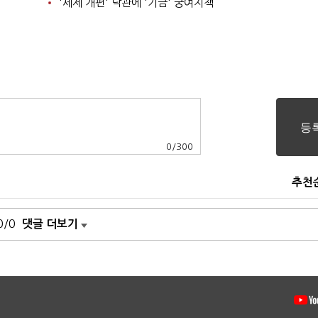
'세제 개편' 낙관에 '기금' 궁여지책
0
/
300
추천
0/0
댓글 더보기