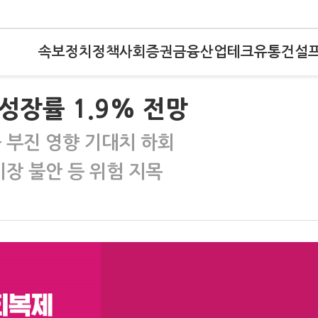
속보
정치
정책
사회
증권
금융
산업
테크
유통
건설
성장률 1.9% 전망
 부진 영향 기대치 하회
시장 불안 등 위험 지목