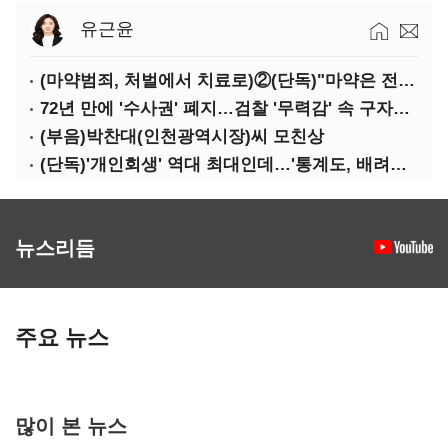
유근윤
(마약범죄, 처벌에서 치료로)②(단독)"마약은 전염병…여성 맞춤형 재활과정 개발 중"
72년 만에 '수사권' 폐지…검찰 '무력감' 속 구자현 사의
(부음)박찬대(인천광역시장)씨 모친상
(단독)'개인회생' 역대 최대인데…'통계도, 배려도' 없는 사법부
뉴스리듬
주요 뉴스
많이 본 뉴스