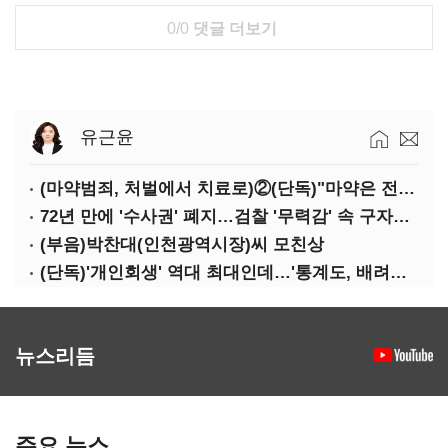
0/0
댓글 더보기
유근윤
(마약범죄, 처벌에서 치료로)②(단독)"마약은 전염병…여성 맞춤형 재활과정 개발 중"
72년 만에 '수사권' 폐지…검찰 '무력감' 속 구자현 사의
(부음)박찬대(인천광역시장)씨 모친상
(단독)'개인회생' 역대 최대인데…'통계도, 배려도' 없는 사법부
뉴스리듬
주요 뉴스