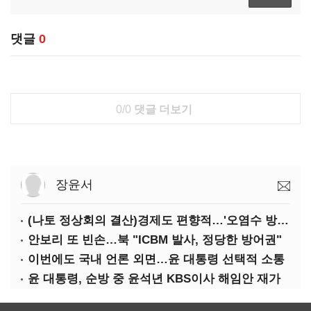
댓글
0
0/0
댓글 더보기
장윤서
(나토 정상회의 결산)경제도 편향적…'오염수 방류'만 용인
안보리 또 빈손…북 "ICBM 발사, 정당한 방어권"
이번에도 국내 언론 외면…윤 대통령 선택적 소통
윤 대통령, 순방 중 윤석년 KBS이사 해임안 재가