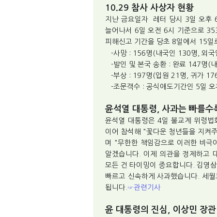
10.29 참사 사상자 현황
지난 금요일자 레터 당시 3일 오후 
늘어나서 6일 오전 6시 기준으로 3
피해신고 기간을 당초 8일에서 15일
-사망 : 156명(내국인 130명, 외국
-발인 및 본국 송환 : 완료 147명(내
-부상 : 197명(입원 21명, 귀가 17
-조문객수 : 공식애도기간인 5일 오후
윤석열 대통령, 사과는 빠를수
윤석열 대통령은 4일 불교계 위령법회
이어 참석해 "꽃다운 청년들을 지켜주
며 "무한한 책임감으로 이러한 비극이
알겠습니다. 이제 의관을 정제하고 
모든 건 타이밍이 중요합니다. 김영삼
빠르고 신속하게 사과했습니다. 세월호
됩니다.
관련기사
☞
윤 대통령의 진심, 이상민 장관