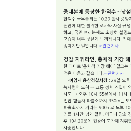
중대본에 등장한 한덕수…낯
한덕수 국무총리는 10.29 참사 중
원인에 대한 철저한 조사와 사실 규명
하고, 국민 여러분께도 소상히 설명
모습이 너무 낯설게 느껴집니다. 집에
망이지만 말입니다.
관련기사
☞
경찰 지휘라인, 총체적 기강 
한 마디로 ‘총체적 기강 해이’ 말고는
적은 다음과 같습니다.
관련기사
☞
: 29일 오
-이임재 용산경찰서장
녹사평역 도착 → 교통 정체 진입이 
시도 → 오후 10시 55분에서 11시
진입 힘들자 파출소까지 350m는 도
파출소까지 거리는 900m로 도보 10
리를 1시간 넘게 걸림. 더구나 당초 
후 10시20분에 현장에 도착해 지휘
사중입니다.