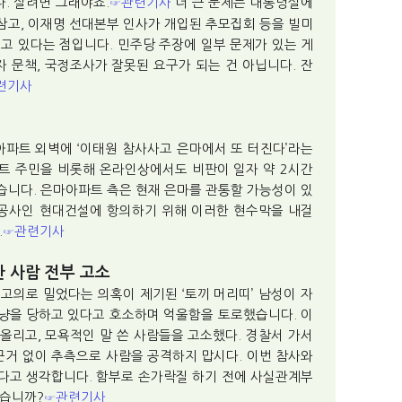
. 살려면 그래야죠.
관련기사
더 큰 문제는 대통령실에
☞
삼고, 이재명 선대본부 인사가 개입된 추모집회 등을 빌미
고 있다는 점입니다. 민주당 주장에 일부 문제가 있는 게
 문책, 국정조사가 잘못된 요구가 되는 건 아닙니다. 잔
련기사
아파트 외벽에 ‘이태원 참사사고 은마에서 또 터진다’라는
트 주민을 비롯해 온라인상에서도 비판이 일자 약 2시간
습니다. 은마아파트 측은 현재 은마를 관통할 가능성이 있
 시공사인 현대건설에 항의하기 위해 이러한 현수막을 내걸
.
관련기사
☞
한 사람 전부 고소
 고의로 밀었다는 의혹이 제기된 ‘토끼 머리띠’ 남성이 자
냥을 당하고 있다고 호소하며 억울함을 토로했습니다. 이
 올리고, 모욕적인 말 쓴 사람들을 고소했다. 경찰서 가서
근거 없이 추측으로 사람을 공격하지 맙시다. 이번 참사와
다고 생각합니다. 함부로 손가락질 하기 전에 사실관계부
겠습니까?
관련기사
☞