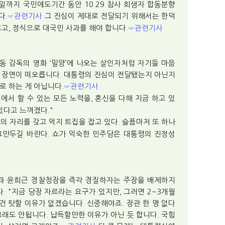
일까지 국민애도기간 동안 10.29 참사 희생자 합동분향
다.
관련기사
그 진심이 제대로 전달되기 위해서는 한덕
☞
르고, 정식으로 대국민 사과를 해야 합니다.
관련기사
☞
동 감독의 영화 ‘밀양’에 나오는 살인자처럼 자기들 마음
는 장면이 떠오릅니다. 대통령의 진심이 전달됐는지 아닌지
로 하는 게 아닙니다.
관련기사
☞
에서 할 수 있는 모든 노력을, 혼신을 다해 지금 하고 있
있다고 느껴졌다."
의 자리를 갖고 억지 트집을 잡고 있다. 슬픔마저 또 하나
그만두길 바란다. 쇼가 익숙한 민주당은 대통령의 진정성
과 윤희근 경찰청장을 즉각 경질하자는 주장을 배제하지
 "지금 당장 자르라는 요구가 있지만, 그러면 2~3개월
건 탓할 이유가 없겠습니다. 신중해야죠. 장관 한 명 없다
그래도 안됩니다. 납득할만한 이유가 아닌 듯 합니다. 국힘