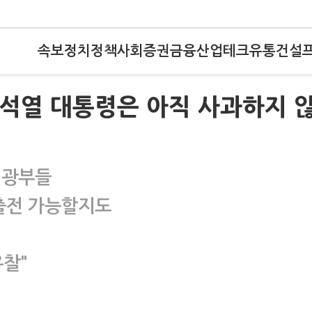
속보
정치
정책
사회
증권
금융
산업
테크
유통
건설
윤석열 대통령은 아직 사과하지 
 광부들
 출전 가능할지도
유찰"