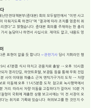
설다
앙재난안전대책본부(중대본) 회의 모두발언에서 "이번 사고
이 이뤄지도록 하겠다"며 "결과에 따라 조치를 엄중히 취
드리겠다"고 밝혔습니다. 중대본 회의를 주재하는 한 총리
 가서 농담이나 하면서 사십시요. 재미도 없고, 내용도 엉
해이
 다른 표현이 없을 듯 합니다.
관련기사
당시 지휘라인 행
☞
후 9시 47분쯤 식사 마치고 관용차로 출발 → 오후 10시쯤
안되자 경리단길, 하얏트호텔, 보광동 등을 통해 우회 진입
 1분 사이 이태원 파출소 근처 엔틱가구거리 도착 → 차량
보로 이동해 오후 11시5분쯤 도착. 참고로 녹사평역에서
분 거리. 따라서 차량 이동을 고집하다가 걸어서 10분 거
경찰청이 국회에 제출한 상황 보고서에는 ‘이 전 서장이 오
했다’는 취지로 기록돼 있습니다. 허위보고를 한 것인지 수