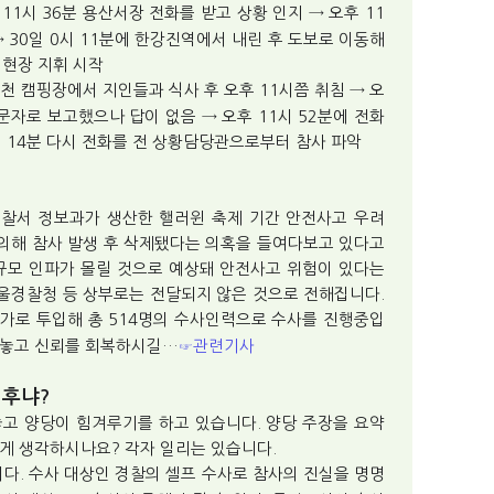
후 11시 36분 용산서장 전화를 받고 상황 인지 → 오후 11
 30일 0시 11분에 한강진역에서 내린 후 도보로 이동해
 현장 지휘 시작
 제천 캠핑장에서 지인들과 식사 후 오후 11시쯤 취침 → 오
문자로 보고했으나 답이 없음 → 오후 11시 52분에 전화
시 14분 다시 전화를 전 상황담당관으로부터 참사 파악
찰서 정보과가 생산한 핼러윈 축제 기간 안전사고 우려
의해 참사 발생 후 삭제됐다는 의혹을 들여다보고 있다고
대규모 인파가 몰릴 것으로 예상돼 안전사고 위험이 있다는
울경찰청 등 상부로는 전달되지 않은 것으로 전해집니다.
추가로 투입해 총 514명의 수사인력으로 수사를 진행중입
내놓고 신뢰를 회복하시길…
관련기사
☞
 후냐?
놓고 양당이 힘겨루기를 하고 있습니다. 양당 주장을 요약
게 생각하시나요? 각자 일리는 있습니다.
이다. 수사 대상인 경찰의 셀프 수사로 참사의 진실을 명명