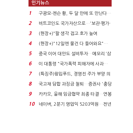
인기뉴스
1
구광모-젠슨 황, 두 달 만에 또 만난다…
로봇·AI 등 논...
2
비트코인도 국가자산으로…'보관·평가·
처분' 기준은 ...
3
(현장+)"팔 생각 접고 호가 높여
요"…'덜 똘똘한 한 채' 20...
4
(현장+)"12일엔 물건 다 들어와요"…
빈 매대 채우며 문 연 ...
5
중국 이어 대만도 설비투자…메모리 ‘삼
국전쟁’
6
이 대통령 "국가폭력 피해자에 사과…
적극적 조사로 진...
7
(특징주)윙입푸드, 경영진 주가 부양 의
지에 상한가...
8
국고채 담합 과징금 철퇴…증권사 '충당
금 폭탄' 우려...
9
카카오, 올해 임금협약 최종 타결…연봉
6.3% 인상·격려...
10
네이버, 2분기 영업익 5203억원…전년
비 0.2% 감소...