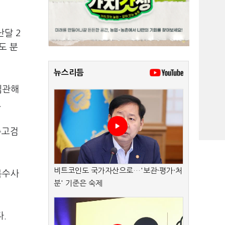
난달 2
도 분
뉴스리듬
임관해
.
주고검
비트코인도 국가자산으로…'보관·평가·처
복수사
분' 기준은 숙제
.