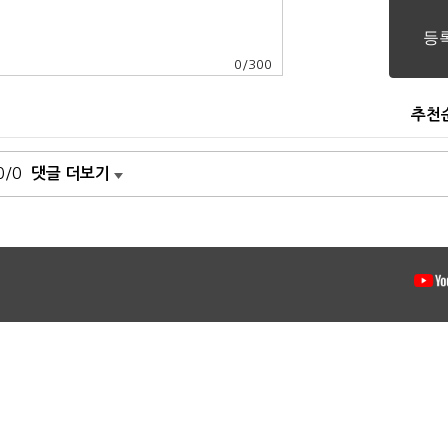
0
/
300
추천
0/0
댓글 더보기