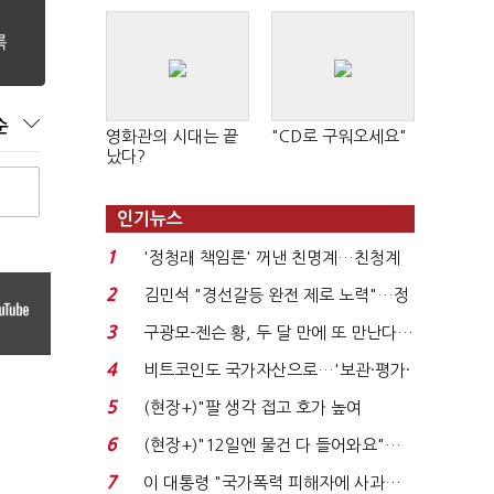
순
영화관의 시대는 끝
"CD로 구워오세요"
났다?
인기뉴스
1
'정청래 책임론' 꺼낸 친명계…친청계
는 추가투표 때리기...
2
김민석 "경선갈등 완전 제로 노력"…정
청래 "반명 공세 사...
3
구광모-젠슨 황, 두 달 만에 또 만난다…
로봇·AI 등 논...
4
비트코인도 국가자산으로…'보관·평가·
처분' 기준은 ...
5
(현장+)"팔 생각 접고 호가 높여
요"…'덜 똘똘한 한 채' 20...
6
(현장+)"12일엔 물건 다 들어와요"…
빈 매대 채우며 문 연 ...
7
이 대통령 "국가폭력 피해자에 사과…