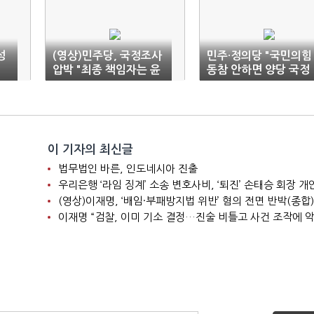
성
(영상)민주당, 국정조사
민주·정의당 "국민의힘
압박 "최종 책임자는 윤
동참 안하면 양당 국정
대통령"
조사 추진"
이 기자의 최신글
법무법인 바른, 인도네시아 진출
(영상)이재명, ‘배임·부패방지법 위반’ 혐의 전면 반박(종합)
이재명 “검찰, 이미 기소 결정…진술 비틀고 사건 조작에 악