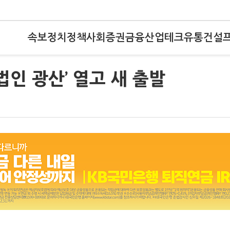
속보
정치
정책
사회
증권
금융
산업
테크
유통
건설
법인 광산’ 열고 새 출발