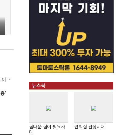
우리은행 ‘라임 징계’ 소송 변호사비, ‘퇴진’ 손태승 회장 개인이 납부하나
뉴스북
용”
집다운 집이 필요하
편의점 전성시대
다