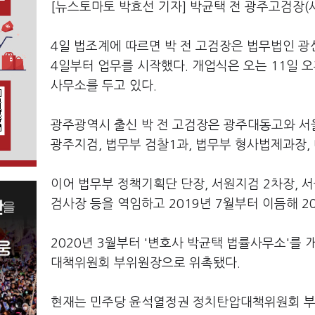
[뉴스토마토 박효선 기자] 박균택 전 광주고검장(
4일 법조계에 따르면 박 전 고검장은 법무법인 광산
4일부터 업무를 시작했다. 개업식은 오는 11일 
사무소를 두고 있다.
광주광역시 출신 박 전 고검장은 광주대동고와 서울
광주지검, 법무부 검찰1과, 법무부 형사법제과장,
이어 법무부 정책기획단 단장, 서원지검 2차장, 
검사장 등을 역임하고 2019년 7월부터 이듬해 
2020년 3월부터 '변호사 박균택 법률사무소'를
대책위원회 부위원장으로 위촉됐다.
현재는 민주당 윤석열정권 정치탄압대책위원회 부