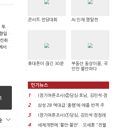
콘서트 전당대회
AI 인재 쟁탈전
[이토마토] 패러다임 변화의 주도 종목 발굴, 여인수 전문가 투자클럽
[이토마토] 수급이 움직이는 자리에서 기회를 포착하다, 김형일 전문가 투자클럽
[이토마토] 김봉만 전문가 3월 정책 테마주 및 제약 바이오 선취매 전략 아카데미 3/5(목) 2부 진행
[이토마토] 상위 1%의 투자전략, 김근우 전문가 투자클럽에서 확인하세요
휴대폰이 끊긴 30분
부동산 동상이몽, 국
민만 불안하다
인기뉴스
1
(정기여론조사)②당심·호남, 김민석-정
청래 '초접전'...
2
삼성 Z8 역대급 ‘흥행’에 애플 반격 주
목…9월 ‘폴...
3
(정기여론조사)①당심, 김민석·정청래
순
'초접전'…대통령 ...
4
세제개편에 ‘불안·불만’…오세훈 "전월