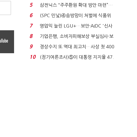
세 구하기 더 ...
5
삼전닉스 “주주환원 확대 방안 마련”…
로이터에 성명...
6
(SPC 민낯)④솜방망이 처벌에 식품위
생법 위반 반복...
7
영업익 늘린 LGU+…보안·AIDC '신사
업 드라이브'...
8
기업은행, 소비자피해보상 부실심사·보
이스피싱 공시 ...
9
경상수지 또 역대 최고치…사상 첫 400
억달러에 '3% 성...
10
(정기여론조사)⑤이 대통령 지지율 47.
7%…일주일 만에 ...