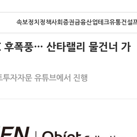
속보
정치
정책
사회
증권
금융
산업
테크
유통
건설
C 후폭풍… 산타랠리 물건너 가
마토투자자문 유튜브에서 진행