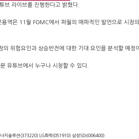
유튜브 라이브를 진행한다고 밝혔다
.
 운용역은
11
월
FOMC
에서 파월의 매파적인 발언으로 시장의
장의 위험요인과 상승반전에 대한 기대 요인을 분석할 예정
문 유튜브에서 누구나 시청할 수 있다
.
너지솔루션(373220)
LG화학(051910)
삼성SDI(006400)