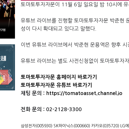
토마토투자자문이
11
월
6
일 일요일 밤
10
시
에 
유튜브 라이브를 진행할 토마토투자자문 박준현
성이 다시 확대되고 있다고 말했다
.
이번 유튜브 라이브에서 박준현 운용역은 향후 시
유튜브 라이브는 별도 사전신청없이 토마토투자자
토마토투자자문
홈페이지
바로가기
토마토투자자문
유튜
브
바로가기
채팅 문의
:
https://tomatoasset.channel.io
전화 문의
: 02-2128-3300
삼성전자(005930)
SK하이닉스(000660)
카카오(035720)
LG에