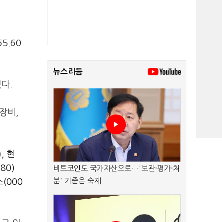
5.60
뉴스리듬
있다.
장비,
),
현
80)
비트코인도 국가자산으로…'보관·평가·처
분' 기준은 숙제
(000