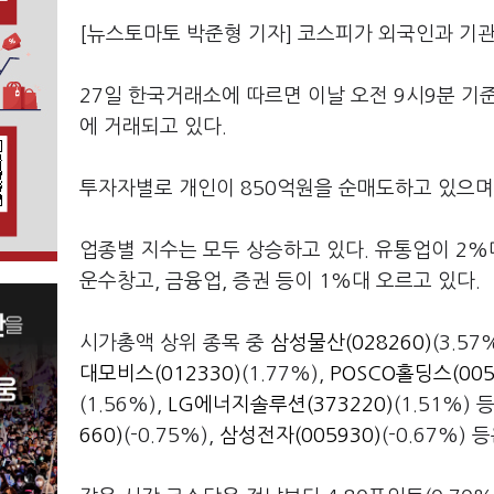
[뉴스토마토 박준형 기자] 코스피가 외국인과 기
27일 한국거래소에 따르면 이날 오전 9시9분 기준 
에 거래되고 있다.
투자자별로 개인이 850억원을 순매도하고 있으며,
업종별 지수는 모두 상승하고 있다. 유통업이 2%대
운수창고, 금융업, 증권 등이 1%대 오르고 있다.
시가총액 상위 종목 중
삼성물산(028260)
(3.57
대모비스(012330)
(1.77%),
POSCO홀딩스(005
(1.56%),
LG에너지솔루션(373220)
(1.51%)
660)
(-0.75%),
삼성전자(005930)
(-0.67%)