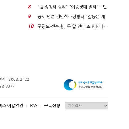
위'(1보)...
8
"팀 정청래 정리" "이중잣대 말라"…민
주 최고위원 계파 다...
9
공세 멈춘 김민석…정청래 "갈등은 제
가 수습"
10
구광모-젠슨 황, 두 달 만에 또 만난다…
로봇·AI 등 논...
 2008. 2. 22
28-3377
비스 이용약관
RSS
구독신청
I
I