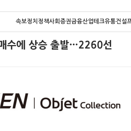
속보
정치
정책
사회
증권
금융
산업
테크
유통
건설
 매수에 상승 출발…2260선