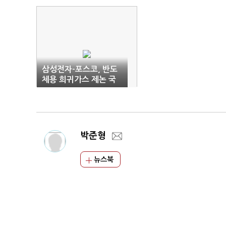
삼성전자-포스코, 반도
체용 희귀가스 제논 국
산화 협력
박준형
뉴스북