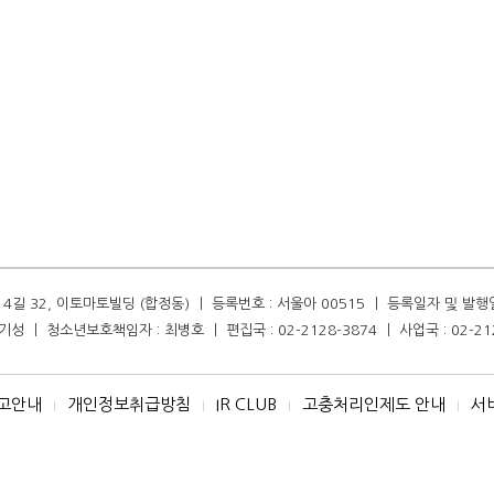
길 32, 이토마토빌딩 (합정동) ㅣ 등록번호 : 서울아 00515 ㅣ 등록일자 및 발행일자 :
성 ㅣ 청소년보호책임자 : 최병호 ㅣ 편집국 : 02-2128-3874 ㅣ 사업국 : 02-21
고안내
개인정보취급방침
IR CLUB
고충처리인제도 안내
서
I
I
I
I