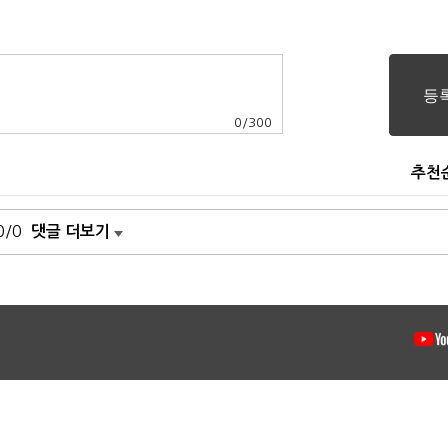
0
/
300
추천
0/0
댓글 더보기