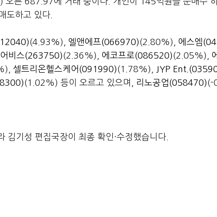
) 오른 687.97에 거래 중이다. 개인이 145억원을 순매수 
순매도하고 있다.
2040)
(4.93%),
엘앤에프(066970)
(2.80%),
에스엠(04
어비스(263750)
(2.36%),
에코프로(086520)
(2.05%),
%),
셀트리온헬스케어(091990)
(1.78%),
JYP Ent.(0359
8300)
(1.02%) 등이 오르고 있으며,
리노공업(058470)
(-
라 김기성 편집국장이 최종 확인·수정했습니다.