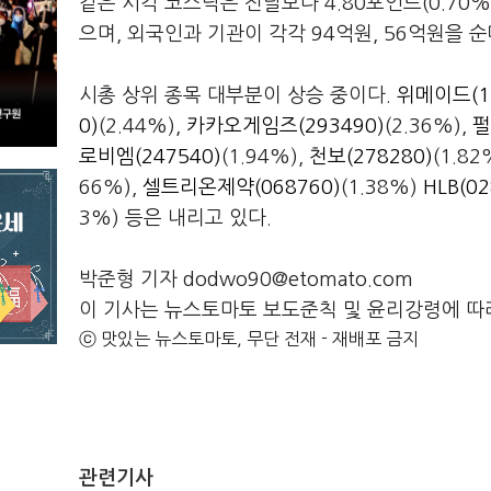
같은 시각 코스닥은 전날보다 4.80포인트(0.70%
으며, 외국인과 기관이 각각 94억원, 56억원을 
시총 상위 종목 대부분이 상승 중이다.
위메이드(11
0)
(2.44%),
카카오게임즈(293490)
(2.36%),
펄
로비엠(247540)
(1.94%),
천보(278280)
(1.82
66%),
셀트리온제약(068760)
(1.38%)
HLB(02
3%) 등은 내리고 있다.
박준형 기자 dodwo90@etomato.com
이 기사는 뉴스토마토 보도준칙 및 윤리강령에 따
ⓒ 맛있는 뉴스토마토, 무단 전재 - 재배포 금지
관련기사