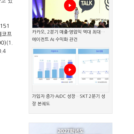
하고 있
151
카카오, 2분기 매출·영업익 역대 최대…
에코프
에이전트 AI 수익화 관건
00)
(1.
0.4
가입자 증가·AIDC 성장…SKT 2분기 성
장 본궤도