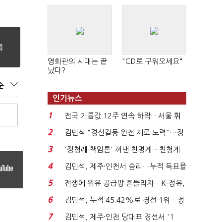
영화관의 시대는 끝
"CD로 구워오세요"
났다?
순
인기뉴스
1
전국 기름값 12주 연속 하락…서울 휘
발윳값 1909원...
2
김민석 "경선갈등 완전 제로 노력"…정
청래 "반명 공세 사...
3
'정청래 책임론' 꺼낸 친명계…친청계
는 추가투표 때리기...
4
김민석, 제주·인천서 승리…누적 득표율
'1위 탈환'(종합)...
5
전쟁에 원유 공급망 흔들리자…K-정유,
에너지안보 핵심...
6
김민석, 누적 45.42%로 경선 1위…정
청래와 격차 0.86%p(...
7
김민석, 제주·인천 당대표 경선서 '1