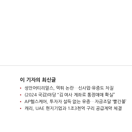
이 기자의 최신글
성안머티리얼스, 먹튀 논란…신사업·유증도 차질
(2024 국감)야당 “김 여사 계좌로 통정매매 확실”
AP헬스케어, 투자자 설득 없는 유증…자금조달 ‘빨간불’
캐리, UAE 현지기업과 1조3천억 구리 공급계약 체결