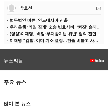
박효선
법무법인 바른, 인도네시아 진출
우리은행 ‘라임 징계’ 소송 변호사비, ‘퇴진’ 손태승 회장 개인이 납부하나
(영상)이재명, ‘배임·부패방지법 위반’ 혐의 전면 반박(종합)
이재명 “검찰, 이미 기소 결정…진술 비틀고 사건 조작에 악용”
뉴스리듬
주요 뉴스
많이 본 뉴스