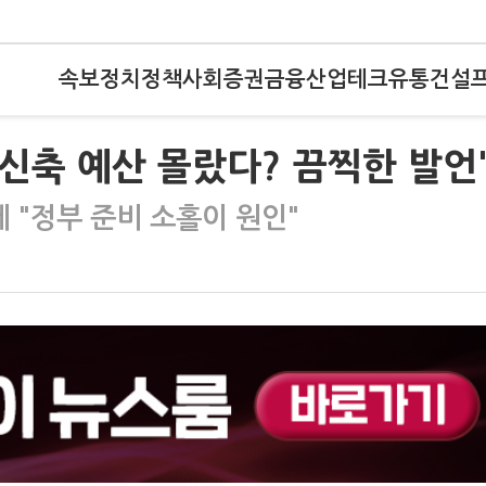
속보
정치
정책
사회
증권
금융
산업
테크
유통
건설
 신축 예산 몰랐다? 끔찍한 발언
 "정부 준비 소홀이 원인"