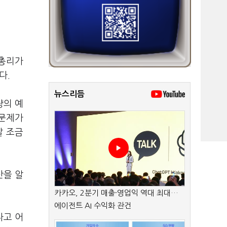
무총리가
다.
뉴스리듬
량의 예
 문제가
말 조금
산을 알
카카오, 2분기 매출·영업익 역대 최대…
에이전트 AI 수익화 관건
다고 어