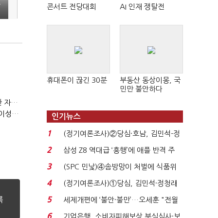
,
콘서트 전당대회
AI 인재 쟁탈전
"
휴대폰이 끊긴 30분
부동산 동상이몽, 국
민만 불안하다
(정기여론조사)③2순위, 10명 중 4명 '송영길'…정청래 '한 자릿수'
(정기여론조사)④최고위원 최민희·박선원 '양강'…서미화·이성윤·임미애 뒤이어
인기뉴스
1
(정기여론조사)②당심·호남, 김민석-정
청래 '초접전'...
2
삼성 Z8 역대급 ‘흥행’에 애플 반격 주
목…9월 ‘폴...
3
(SPC 민낯)④솜방망이 처벌에 식품위
생법 위반 반복...
4
(정기여론조사)①당심, 김민석·정청래
'초접전'…대통령 ...
5
세제개편에 ‘불안·불만’…오세훈 "전월
세 구하기 더 ...
6
기업은행, 소비자피해보상 부실심사·보