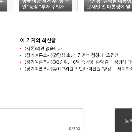
4
영국 여왕 서거 후 '밈 코
고민정 "윤석열 대통령
에
인' 등장 "투자 주의해
문재인 전 대통령에 열
야"
등감 느끼는 학생 같아
이 기자의 최신글
(시론)의견 없습니다
(정기여론조사)②당심·호남, 김민석-정청래 '초접전'
0
/
300