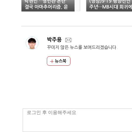
탁현민 "'영빈관 논란'
(영상)9·19 평양선언 
결국 아마추어리즘, 윤
주년…MB시대 회귀
대통령 돌아가시라"
문재인 일침
박주용
꾸미지 않은 뉴스를 보여드리겠습니다.
뉴스북