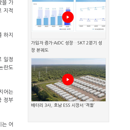
랐을 가
고 지적
를 하지
가입자 증가·AIDC 성장…SKT 2분기 성
장 본궤도
로 일정
 논란도
심지어는
국 정부
배터리 3사, 호남 ESS 시장서 ‘격돌’
기는 어