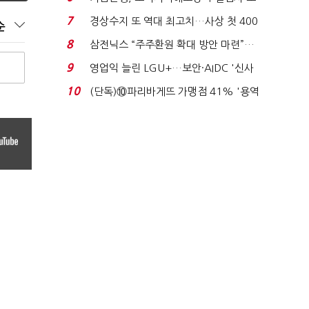
이스피싱 공시 ...
7
경상수지 또 역대 최고치…사상 첫 400
순
억달러에 '3% 성...
8
삼전닉스 “주주환원 확대 방안 마련”…
로이터에 성명...
9
영업익 늘린 LGU+…보안·AIDC '신사
업 드라이브'...
10
(단독)⑩파리바게뜨 가맹점 41% '용역
제빵기사 없어'…고...