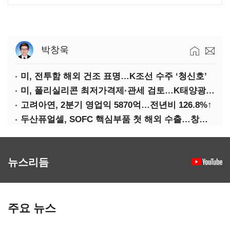
박창욱
미, 전투함 해외 건조 표명…K조선 수주 ‘청신호’
미, 폴리실리콘 최저가격제·관세 검토…K태양광 입지 확대 기대
고려아연, 2분기 영업익 5870억…전년비 126.8%↑
두산퓨얼셀, SOFC 핵심부품 첫 해외 수출…창사 이래 최대 규모
뉴스리듬
주요 뉴스