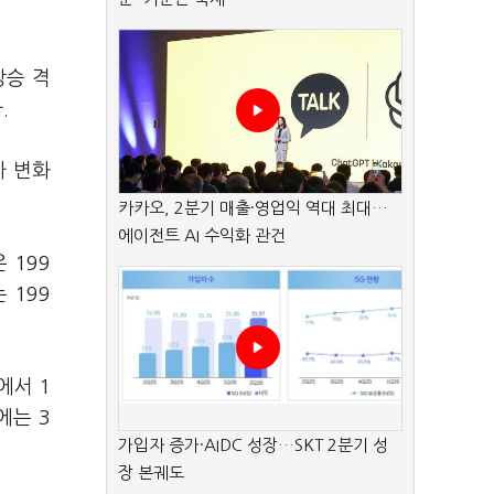
상승 격
.
차 변화
카카오, 2분기 매출·영업익 역대 최대…
에이전트 AI 수익화 관건
 199
 199
에서 1
에는 3
가입자 증가·AIDC 성장…SKT 2분기 성
장 본궤도