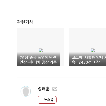
관련기사
(영상)중국 폭염에 단전
코스피, 사흘째 약세 
연장…현대차 공장 가동
속…2430선 마감
최소화
정해훈
뉴스북