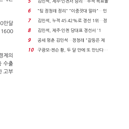
5
김민석, 제주·인천서 승리…누적 득표율
'1위 탈환'(종합)...
6
"팀 정청래 정리" "이중잣대 말라"…민
주 최고위원 계파 다...
7
김민석, 누적 45.42%로 경선 1위…정
00만달
청래와 격차 0.86%p(...
8
김민석, 제주·인천 당대표 경선서 '1
1600
위'(1보)...
9
공세 멈춘 김민석…정청래 "갈등은 제
가 수습"
10
구광모-젠슨 황, 두 달 만에 또 만난다…
 경제의
로봇·AI 등 논...
중 수출
한 고부