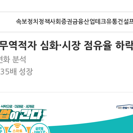
속보
정치
정책
사회
증권
금융
산업
테크
유통
건설
…무역적자 심화·시장 점유율 하
변화 분석
 35배 성장