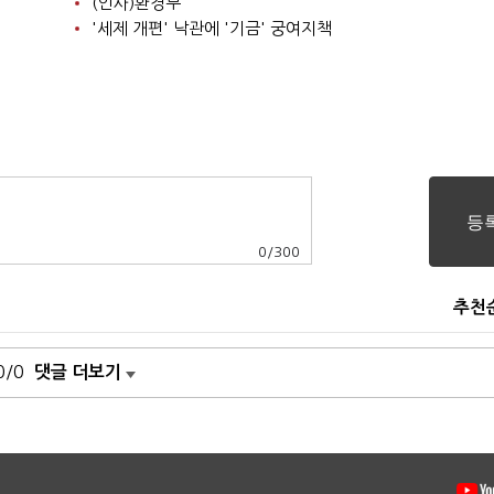
(인사)환경부
'세제 개편' 낙관에 '기금' 궁여지책
0
/
300
추천
0/0
댓글 더보기