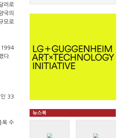
 달러로
 양국의
 규모로
1994
했다.
인 33
뉴스북
품목 수