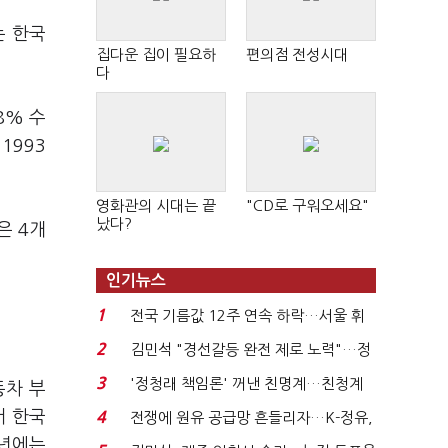
는 한국
집다운 집이 필요하
편의점 전성시대
다
8% 수
1993
영화관의 시대는 끝
"CD로 구워오세요"
났다?
은 4개
인기뉴스
1
전국 기름값 12주 연속 하락…서울 휘
발윳값 1909원...
2
김민석 "경선갈등 완전 제로 노력"…정
청래 "반명 공세 사...
3
'정청래 책임론' 꺼낸 친명계…친청계
동차 부
는 추가투표 때리기...
서 한국
4
전쟁에 원유 공급망 흔들리자…K-정유,
에너지안보 핵심...
1년에는